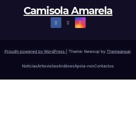
Camisola Amarela
Proudly powered by WordPress
|
Theme: Newsup by
Themeansar
.
Notícias
Antevisões
Análises
Apoia-nos
Contactos