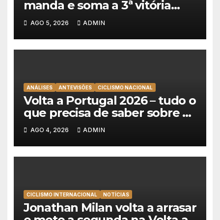
manda e soma a 3ª vitória
consecutiva na Volta a
AGO 5, 2026
ADMIN
Polónia
ANÁLISES
ANTEVISÕES
CICLISMO NACIONAL
Volta a Portugal 2026 – tudo o
que precisa de saber sobre as
equipas e o percurso
AGO 4, 2026
ADMIN
CICLISMO INTERNACIONAL
NOTÍCIAS
Jonathan Milan volta a arrasar
e mete a segunda na Volta a