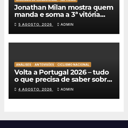
Jonathan Milan mostra quem
manda e soma a 3ª vitória
consecutiva na Volta a
5 AGOSTO, 2026
ADMIN
Polónia
ANÁLISES
ANTEVISÕES
CICLISMO NACIONAL
Volta a Portugal 2026 – tudo
o que precisa de saber sobre
as equipas e o percurso
4 AGOSTO, 2026
ADMIN