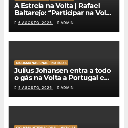
A Estreia na Volta | Rafael
Baltarejo: “Participar na Volta
a Portugal é o sonho de
6 AGOSTO, 2026
ADMIN
qualquer ciclista”
CICLISMO NACIONAL
NOTÍCIAS
Julius Johansen entra a todo
o gás na Volta a Portugal e
lidera dobradinha da UAE
5 AGOSTO, 2026
ADMIN
Team Emirates em Lisboa
CICLISMO INTERNACIONAL
NOTÍCIAS