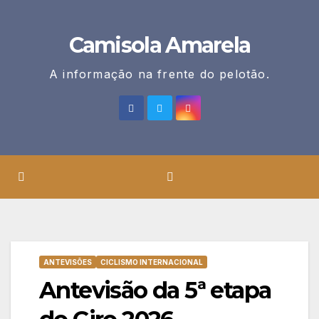
Skip
to
Camisola Amarela
content
A informação na frente do pelotão.
ANTEVISÕES
CICLISMO INTERNACIONAL
Antevisão da 5ª etapa