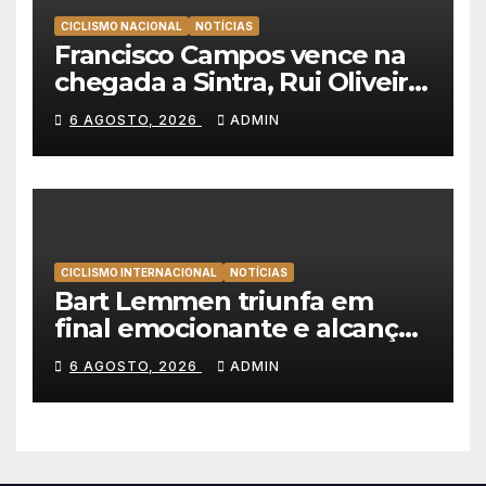
CICLISMO NACIONAL
NOTÍCIAS
Francisco Campos vence na
chegada a Sintra, Rui Oliveira
veste de amarelo na Volta a
6 AGOSTO, 2026
ADMIN
Portugal
CICLISMO INTERNACIONAL
NOTÍCIAS
Bart Lemmen triunfa em
final emocionante e alcança
a primeira vitória da carreira
6 AGOSTO, 2026
ADMIN
na Volta à Polónia