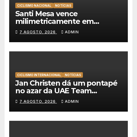
CICLISMO NACIONAL
NOTÍCIAS
Santi Mesa vence
milimetricamente em
Albufeira, Rui Oliveira
7 AGOSTO, 2026
ADMIN
mantém a amarela da Volta a
Portugal
CICLISMO INTERNACIONAL
NOTÍCIAS
Jan Christen dá um pontapé
no azar da UAE Team
Emirates e vence na Volta a
7 AGOSTO, 2026
ADMIN
Polónia