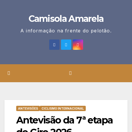
Skip
to
Camisola Amarela
content
A informação na frente do pelotão.
ANTEVISÕES
CICLISMO INTERNACIONAL
Antevisão da 7ª etapa