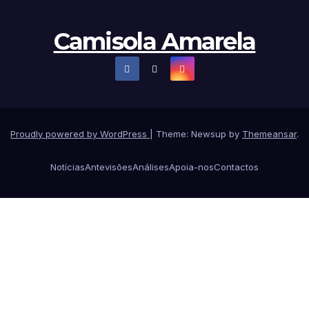
Camisola Amarela
Proudly powered by WordPress
|
Theme: Newsup by
Themeansar
.
Notícias
Antevisões
Análises
Apoia-nos
Contactos