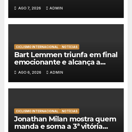
Emirates e vence na Volta a
AGO 7, 2026
ADMIN
Polónia
CICLISMO INTERNACIONAL
NOTÍCIAS
Bart Lemmen triunfa em final
emocionante e alcança a
primeira vitória da carreira na
AGO 6, 2026
ADMIN
Volta à Polónia
CICLISMO INTERNACIONAL
NOTÍCIAS
Jonathan Milan mostra quem
manda e soma a 3ª vitória