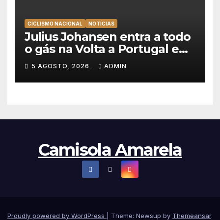
CICLISMO NACIONAL
NOTÍCIAS
Julius Johansen entra a todo
o gás na Volta a Portugal e
lidera dobradinha da UAE
5 AGOSTO, 2026
ADMIN
Team Emirates em Lisboa
Camisola Amarela
Proudly powered by WordPress
|
Theme: Newsup by
Themeansar
.