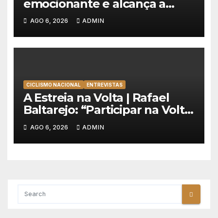
emocionante e alcança a
primeira vitória da carreira na
AGO 6, 2026
ADMIN
Volta à Polónia
CICLISMO NACIONAL
ENTREVISTAS
A Estreia na Volta | Rafael
Baltarejo: “Participar na Volta
a Portugal é o sonho de
AGO 6, 2026
ADMIN
qualquer ciclista”