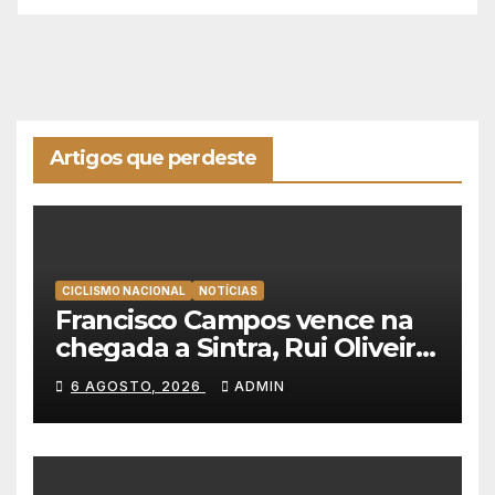
Artigos que perdeste
CICLISMO NACIONAL
NOTÍCIAS
Francisco Campos vence na
chegada a Sintra, Rui Oliveira
veste de amarelo na Volta a
6 AGOSTO, 2026
ADMIN
Portugal