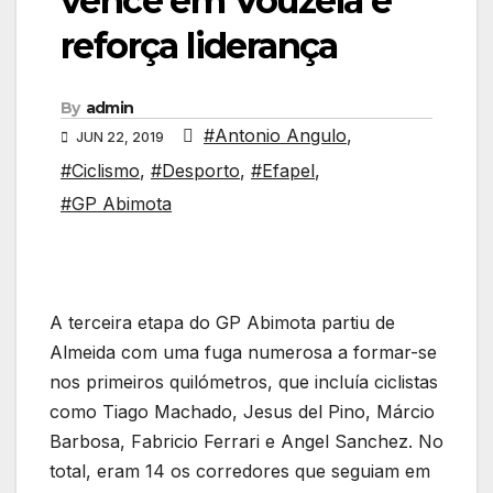
vence em Vouzela e
reforça liderança
By
admin
#Antonio Angulo
,
JUN 22, 2019
#Ciclismo
,
#Desporto
,
#Efapel
,
#GP Abimota
A terceira etapa do GP Abimota partiu de
Almeida com uma fuga numerosa a formar-se
nos primeiros quilómetros, que incluía ciclistas
como Tiago Machado, Jesus del Pino, Márcio
Barbosa, Fabricio Ferrari e Angel Sanchez. No
total, eram 14 os corredores que seguiam em