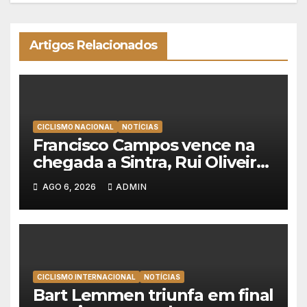
Artigos Relacionados
CICLISMO NACIONAL
NOTÍCIAS
Francisco Campos vence na
chegada a Sintra, Rui Oliveira
veste de amarelo na Volta a
AGO 6, 2026
ADMIN
Portugal
CICLISMO INTERNACIONAL
NOTÍCIAS
Bart Lemmen triunfa em final