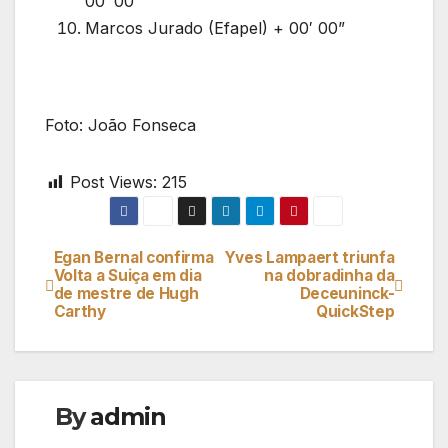
00′ 00”
Marcos Jurado (Efapel) + 00′ 00”
Foto: João Fonseca
Post Views:
215
Egan Bernal confirma
Yves Lampaert triunfa
Navegação
Volta a Suiça em dia
na dobradinha da
de mestre de Hugh
Deceuninck-
de
Carthy
QuickStep
artigos
By
admin