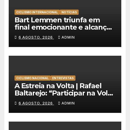
CICLISMO INTERNACIONAL
NOTÍCIAS
Bart Lemmen triunfa em
final emocionante e alcança
a primeira vitória da carreira
6 AGOSTO, 2026
ADMIN
na Volta à Polónia
CICLISMO NACIONAL
ENTREVISTAS
A Estreia na Volta | Rafael
Baltarejo: “Participar na Volta
a Portugal é o sonho de
6 AGOSTO, 2026
ADMIN
qualquer ciclista”