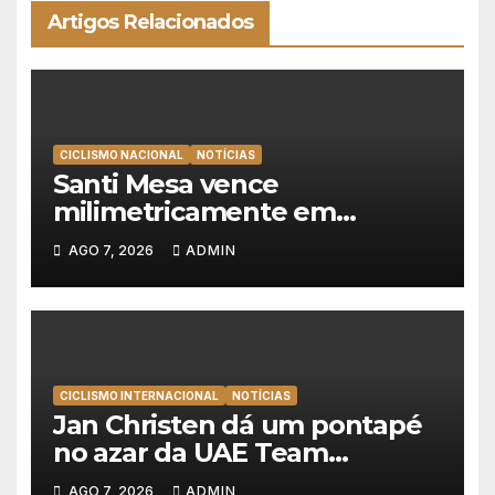
Artigos Relacionados
CICLISMO NACIONAL
NOTÍCIAS
Santi Mesa vence
milimetricamente em
Albufeira, Rui Oliveira
AGO 7, 2026
ADMIN
mantém a amarela da Volta a
Portugal
CICLISMO INTERNACIONAL
NOTÍCIAS
Jan Christen dá um pontapé
no azar da UAE Team
Emirates e vence na Volta a
AGO 7, 2026
ADMIN