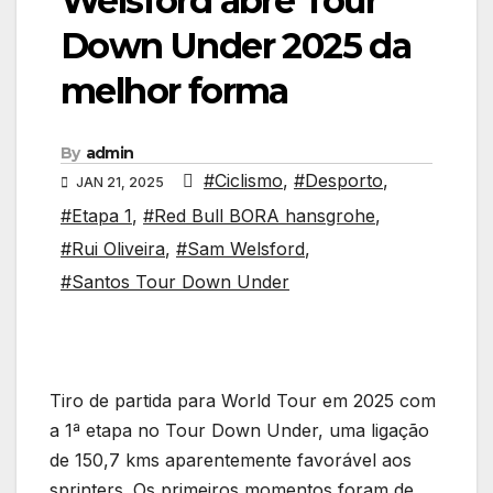
Welsford abre Tour
Down Under 2025 da
melhor forma
By
admin
#Ciclismo
,
#Desporto
,
JAN 21, 2025
#Etapa 1
,
#Red Bull BORA hansgrohe
,
#Rui Oliveira
,
#Sam Welsford
,
#Santos Tour Down Under
Tiro de partida para World Tour em 2025 com
a 1ª etapa no Tour Down Under, uma ligação
de 150,7 kms aparentemente favorável aos
sprinters. Os primeiros momentos foram de