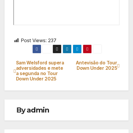
Post Views:
237
Sam Welsford supera
Antevisão do Tour
Navegação
adversidades e mete
Down Under 2025
a segunda no Tour
de
Down Under 2025
artigos
By
admin