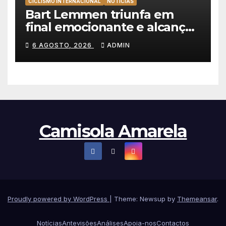
CICLISMO INTERNACIONAL
NOTÍCIAS
Bart Lemmen triunfa em
final emocionante e alcança
a primeira vitória da carreira
6 AGOSTO, 2026
ADMIN
na Volta à Polónia
Camisola Amarela
Proudly powered by WordPress
|
Theme: Newsup by
Themeansar
.
Notícias
Antevisões
Análises
Apoia-nos
Contactos