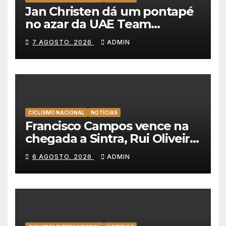
Jan Christen dá um pontapé
no azar da UAE Team
Emirates e vence na Volta a
7 AGOSTO, 2026
ADMIN
Polónia
CICLISMO NACIONAL
NOTÍCIAS
Francisco Campos vence na
chegada a Sintra, Rui Oliveira
veste de amarelo na Volta a
6 AGOSTO, 2026
ADMIN
Portugal