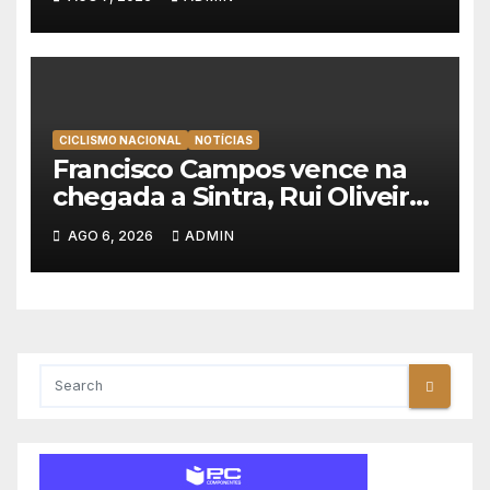
Polónia
CICLISMO NACIONAL
NOTÍCIAS
Francisco Campos vence na
chegada a Sintra, Rui Oliveira
veste de amarelo na Volta a
AGO 6, 2026
ADMIN
Portugal