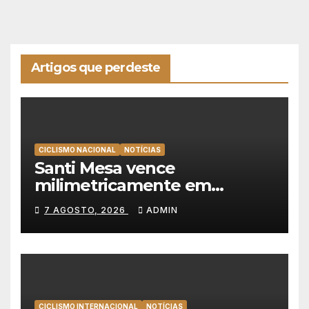
Artigos que perdeste
CICLISMO NACIONAL
NOTÍCIAS
Santi Mesa vence
milimetricamente em
Albufeira, Rui Oliveira
7 AGOSTO, 2026
ADMIN
mantém a amarela da Volta a
Portugal
CICLISMO INTERNACIONAL
NOTÍCIAS