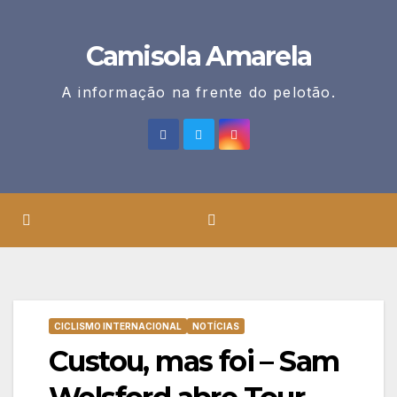
Skip
to
Camisola Amarela
content
A informação na frente do pelotão.
CICLISMO INTERNACIONAL
NOTÍCIAS
Custou, mas foi – Sam