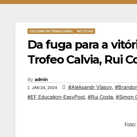
CICLISMO INTERNACIONAL
NOTÍCIAS
Da fuga para a vitó
Trofeo Calvia, Rui C
By
admin
#Aleksandr Vlasov
,
#Brando
JAN 24, 2024
#EF Education-EasyPost
,
#Rui Costa
,
#Simon 
Foto: