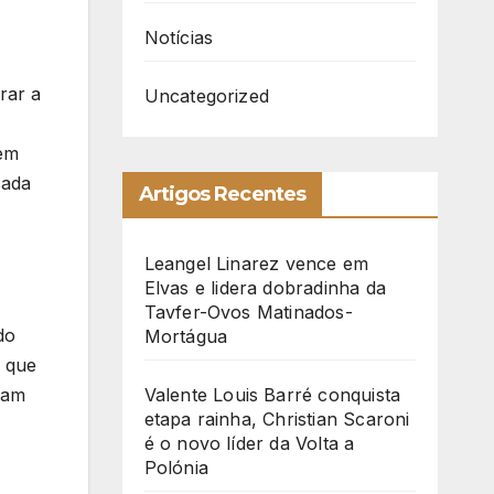
Notícias
rar a
Uncategorized
sem
cada
Artigos Recentes
Leangel Linarez vence em
Elvas e lidera dobradinha da
Tavfer-Ovos Matinados-
do
Mortágua
á que
ram
Valente Louis Barré conquista
etapa rainha, Christian Scaroni
é o novo líder da Volta a
Polónia