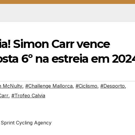
ria! Simon Carr vence
osta 6º na estreia em 202
n McNulty
,
#Challenge Mallorca
,
#Ciclismo
,
#Desporto
,
Carr
,
#Trofeo Calvia
 Sprint Cycling Agency