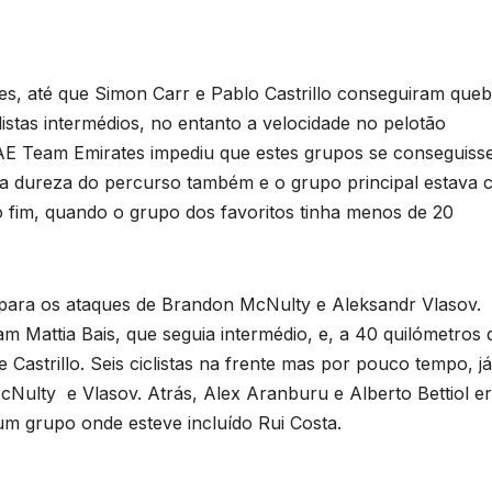
ues, até que Simon Carr e Pablo Castrillo conseguiram queb
listas intermédios, no entanto a velocidade no pelotão
AE Team Emirates impediu que estes grupos se conseguis
 a dureza do percurso também e o grupo principal estava 
 fim, quando o grupo dos favoritos tinha menos de 20
para os ataques de Brandon McNulty e Aleksandr Vlasov.
m Mattia Bais, que seguia intermédio, e, a 40 quilómetros 
 Castrillo. Seis ciclistas na frente mas por pouco tempo, j
McNulty e Vlasov. Atrás, Alex Aranburu e Alberto Bettiol e
um grupo onde esteve incluído Rui Costa.