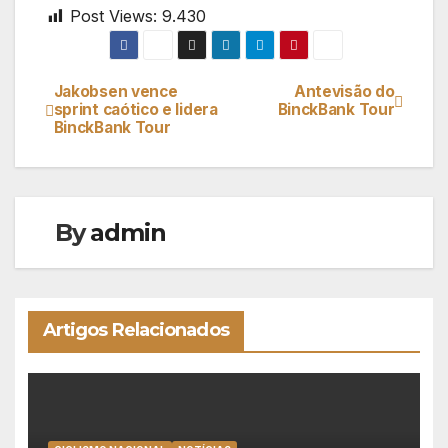
Post Views:
9.430
Jakobsen vence
Antevisão do
Navegação
sprint caótico e lidera
BinckBank Tour
BinckBank Tour
de
artigos
By
admin
Artigos Relacionados