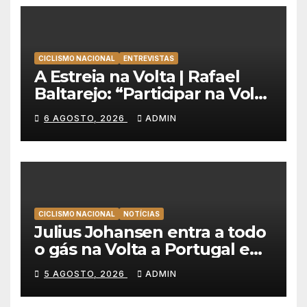
CICLISMO NACIONAL
ENTREVISTAS
A Estreia na Volta | Rafael
Baltarejo: “Participar na Volta
a Portugal é o sonho de
6 AGOSTO, 2026
ADMIN
qualquer ciclista”
CICLISMO NACIONAL
NOTÍCIAS
Julius Johansen entra a todo
o gás na Volta a Portugal e
lidera dobradinha da UAE
5 AGOSTO, 2026
ADMIN
Team Emirates em Lisboa