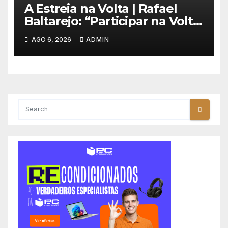
A Estreia na Volta | Rafael
Baltarejo: “Participar na Volta
a Portugal é o sonho de
AGO 6, 2026
ADMIN
qualquer ciclista”