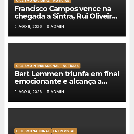
CICLISMO NACIONAL
NOTÍCIAS
Francisco Campos vence na
chegada a Sintra, Rui Oliveira
veste de amarelo na Volta a
AGO 6, 2026
ADMIN
Portugal
CICLISMO INTERNACIONAL
NOTÍCIAS
Bart Lemmen triunfa em final
emocionante e alcança a
primeira vitória da carreira na
AGO 6, 2026
ADMIN
Volta à Polónia
CICLISMO NACIONAL
ENTREVISTAS