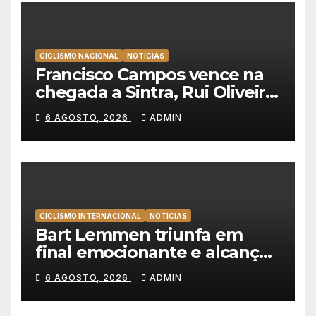
CICLISMO NACIONAL
NOTÍCIAS
Francisco Campos vence na
chegada a Sintra, Rui Oliveira
veste de amarelo na Volta a
6 AGOSTO, 2026
ADMIN
Portugal
CICLISMO INTERNACIONAL
NOTÍCIAS
Bart Lemmen triunfa em
final emocionante e alcança
a primeira vitória da carreira
6 AGOSTO, 2026
ADMIN
na Volta à Polónia