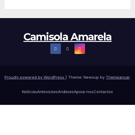
Camisola Amarela
Proudly powered by WordPress
|
Theme: Newsup by
Themeansar
.
Notícias
Antevisões
Análises
Apoia-nos
Contactos