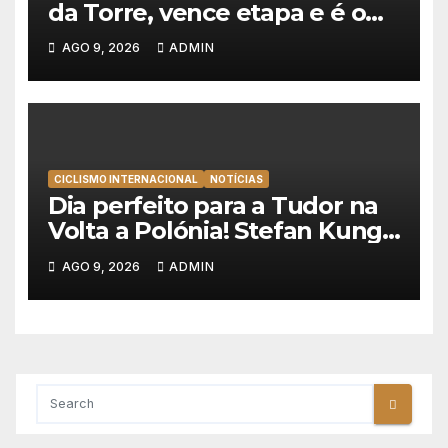
da Torre, vence etapa e é o
novo líder da Volta a Portugal
AGO 9, 2026
ADMIN
2026!
CICLISMO INTERNACIONAL
NOTÍCIAS
Dia perfeito para a Tudor na
Volta a Polónia! Stefan Kung
vence contra-relógio e Marco
AGO 9, 2026
ADMIN
Brenner revira geral a seu
favor