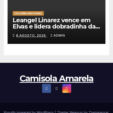
CICLISMO NACIONAL
Leangel Linarez vence em
Elvas e lidera dobradinha da
Tavfer-Ovos Matinados-
8 AGOSTO, 2026
ADMIN
Mortágua
Camisola Amarela
Proudly powered by WordPress
|
Theme: Newsup by
Themeansar
.