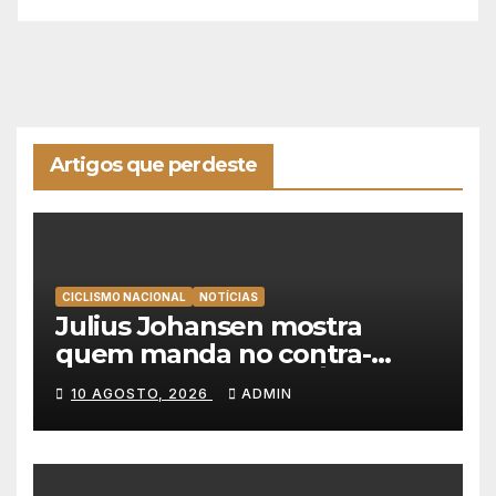
Artigos que perdeste
CICLISMO NACIONAL
NOTÍCIAS
Julius Johansen mostra
quem manda no contra-
relógio e vence em Águeda,
10 AGOSTO, 2026
ADMIN
Guerin segura liderança da
Volta a Portugal