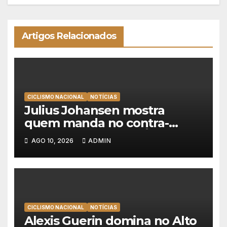
Artigos Relacionados
CICLISMO NACIONAL
NOTÍCIAS
Julius Johansen mostra
quem manda no contra-
relógio e vence em Águeda,
AGO 10, 2026
ADMIN
Guerin segura liderança da
Volta a Portugal
CICLISMO NACIONAL
NOTÍCIAS
Alexis Guerin domina no Alto