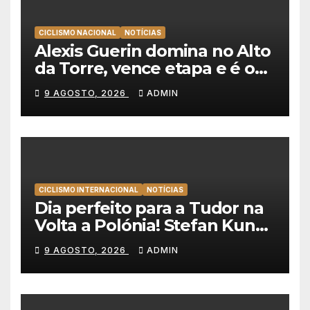
CICLISMO NACIONAL
NOTÍCIAS
Alexis Guerin domina no Alto
da Torre, vence etapa e é o
novo líder da Volta a
9 AGOSTO, 2026
ADMIN
Portugal 2026!
CICLISMO INTERNACIONAL
NOTÍCIAS
Dia perfeito para a Tudor na
Volta a Polónia! Stefan Kung
vence contra-relógio e Marco
9 AGOSTO, 2026
ADMIN
Brenner revira geral a seu
favor