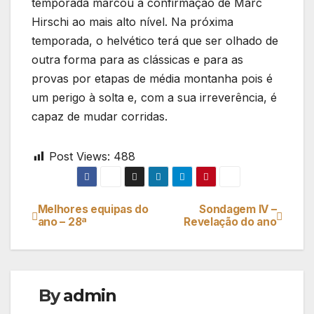
temporada marcou a confirmação de Marc
Hirschi ao mais alto nível. Na próxima
temporada, o helvético terá que ser olhado de
outra forma para as clássicas e para as
provas por etapas de média montanha pois é
um perigo à solta e, com a sua irreverência, é
capaz de mudar corridas.
Post Views:
488
Melhores equipas do
Sondagem IV –
Navegação
ano – 28ª
Revelação do ano
de
artigos
By
admin