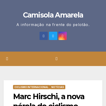
Skip
to
Camisola Amarela
content
A informação na frente do pelotão.
CICLISMO INTERNACIONAL
NOTÍCIAS
Marc Hirschi, a nova