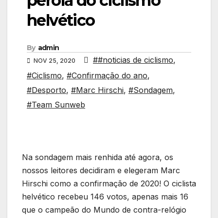
pérola do ciclismo
helvético
By
admin
##noticias de ciclismo
,
NOV 25, 2020
#Ciclismo
,
#Confirmação do ano
,
#Desporto
,
#Marc Hirschi
,
#Sondagem
,
#Team Sunweb
Na sondagem mais renhida até agora, os
nossos leitores decidiram e elegeram Marc
Hirschi como a confirmação de 2020! O ciclista
helvético recebeu 146 votos, apenas mais 16
que o campeão do Mundo de contra-relógio