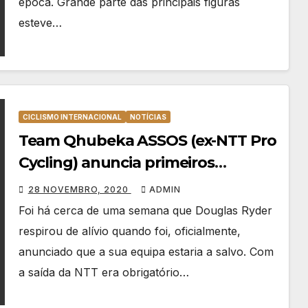
época. Grande parte das principais figuras
esteve…
CICLISMO INTERNACIONAL
NOTÍCIAS
Team Qhubeka ASSOS (ex-NTT Pro
Cycling) anuncia primeiros
reforços para 2021
28 NOVEMBRO, 2020
ADMIN
Foi há cerca de uma semana que Douglas Ryder
respirou de alívio quando foi, oficialmente,
anunciado que a sua equipa estaria a salvo. Com
a saída da NTT era obrigatório…