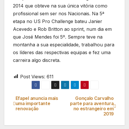
2014 que obteve na sua única vitória como
profissional sem ser nos Nacionais. Na 5ª
etapa no US Pro Challenge bateu Janier
Acevedo e Rob Britton ao sprint, num dia em
que José Mendes foi 5º. Sempre teve na
montanha a sua especialidade, trabalhou para
os líderes das respectivas equipas e fez uma
carreira algo discreta.
Post Views:
611
Efapel anuncia mais
Gonçalo Carvalho
Navegação
uma importante
parte para aventura
renovação
no estrangeiro em
de
2019
artigos