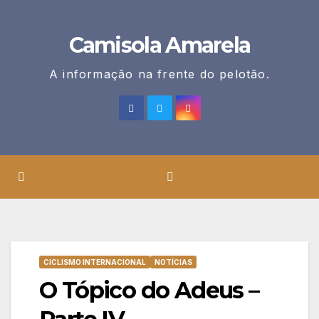
Skip
to
Camisola Amarela
content
A informação na frente do pelotão.
CICLISMO INTERNACIONAL
NOTÍCIAS
O Tópico do Adeus –