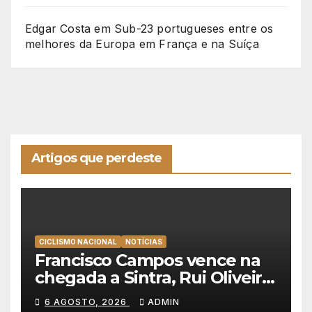
Edgar Costa
em
Sub-23 portugueses entre os
melhores da Europa em França e na Suíça
Artigos que perdeste
CICLISMO NACIONAL
NOTÍCIAS
Francisco Campos vence na
chegada a Sintra, Rui Oliveira
veste de amarelo na Volta a
6 AGOSTO, 2026
ADMIN