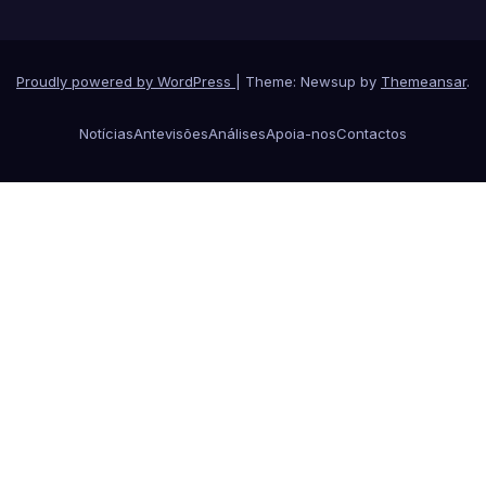
Proudly powered by WordPress
|
Theme: Newsup by
Themeansar
.
Notícias
Antevisões
Análises
Apoia-nos
Contactos