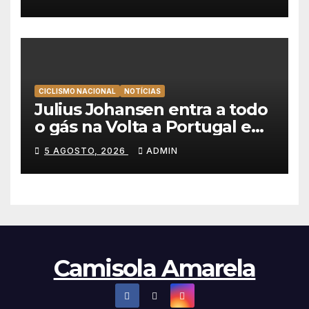
qualquer ciclista”
CICLISMO NACIONAL
NOTÍCIAS
Julius Johansen entra a todo
o gás na Volta a Portugal e
lidera dobradinha da UAE
5 AGOSTO, 2026
ADMIN
Team Emirates em Lisboa
Camisola Amarela