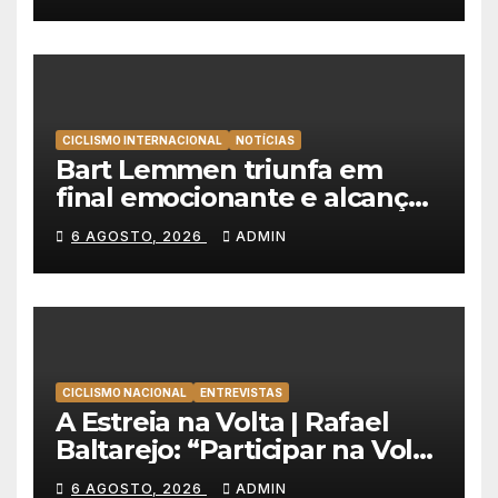
Portugal
CICLISMO INTERNACIONAL
NOTÍCIAS
Bart Lemmen triunfa em
final emocionante e alcança
a primeira vitória da carreira
6 AGOSTO, 2026
ADMIN
na Volta à Polónia
CICLISMO NACIONAL
ENTREVISTAS
A Estreia na Volta | Rafael
Baltarejo: “Participar na Volta
a Portugal é o sonho de
6 AGOSTO, 2026
ADMIN