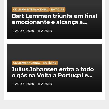
CICLISMO INTERNACIONAL
NOTÍCIAS
Bart Lemmen triunfa em final
emocionante e alcança a
primeira vitória da carreira na
AGO 6, 2026
ADMIN
Volta à Polónia
CICLISMO NACIONAL
NOTÍCIAS
Julius Johansen entra a todo
o gás na Volta a Portugal e
lidera dobradinha da UAE
AGO 5, 2026
ADMIN
Team Emirates em Lisboa