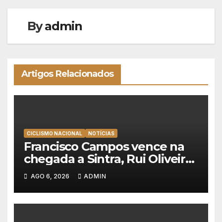
By
admin
Artigos Relacionados
CICLISMO NACIONAL
NOTÍCIAS
Francisco Campos vence na
chegada a Sintra, Rui Oliveira
veste de amarelo na Volta a
AGO 6, 2026
ADMIN
Portugal