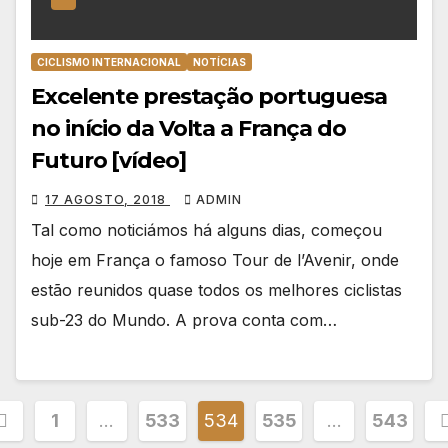
CICLISMO INTERNACIONAL
NOTÍCIAS
Excelente prestação portuguesa
no início da Volta a França do
Futuro [vídeo]
17 AGOSTO, 2018
ADMIN
Tal como noticiámos há alguns dias, começou
hoje em França o famoso Tour de l’Avenir, onde
estão reunidos quase todos os melhores ciclistas
sub-23 do Mundo. A prova conta com…
aginação
1
…
533
534
535
…
543