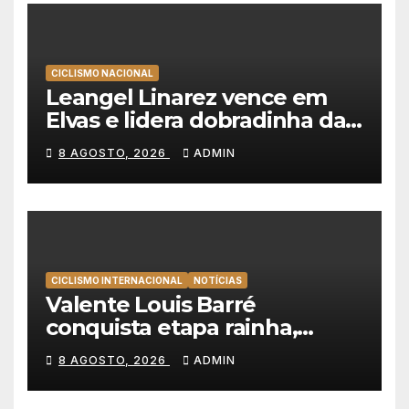
CICLISMO NACIONAL
Leangel Linarez vence em
Elvas e lidera dobradinha da
Tavfer-Ovos Matinados-
8 AGOSTO, 2026
ADMIN
Mortágua
CICLISMO INTERNACIONAL
NOTÍCIAS
Valente Louis Barré
conquista etapa rainha,
Christian Scaroni é o novo
8 AGOSTO, 2026
ADMIN
líder da Volta a Polónia