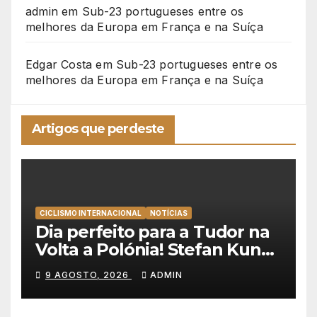
admin
em
Sub-23 portugueses entre os
melhores da Europa em França e na Suíça
Edgar Costa
em
Sub-23 portugueses entre os
melhores da Europa em França e na Suíça
Artigos que perdeste
CICLISMO INTERNACIONAL
NOTÍCIAS
Dia perfeito para a Tudor na
Volta a Polónia! Stefan Kung
vence contra-relógio e Marco
9 AGOSTO, 2026
ADMIN
Brenner revira geral a seu
favor