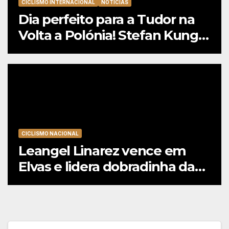
CICLISMO INTERNACIONAL
NOTÍCIAS
Dia perfeito para a Tudor na
Volta a Polónia! Stefan Kung
vence contra-relógio e Marco
Brenner revira geral a seu
favor
CICLISMO NACIONAL
Leangel Linarez vence em
Elvas e lidera dobradinha da
Tavfer-Ovos Matinados-
Mortágua