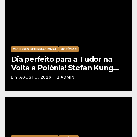
CICLISMO INTERNACIONAL
NOTÍCIAS
Dia perfeito para a Tudor na
Volta a Polónia! Stefan Kung
vence contra-relógio e Marco
9 AGOSTO, 2026
ADMIN
Brenner revira geral a seu favor