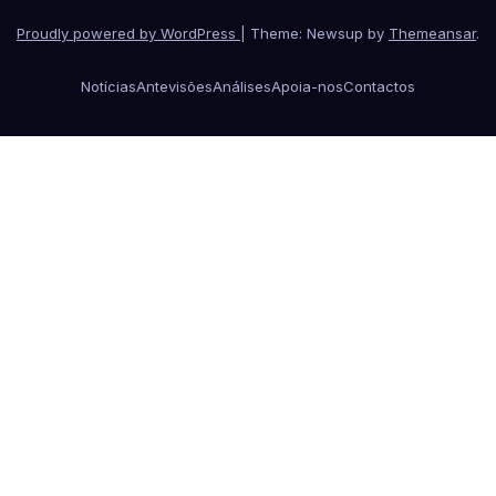
Proudly powered by WordPress
|
Theme: Newsup by
Themeansar
.
Notícias
Antevisões
Análises
Apoia-nos
Contactos