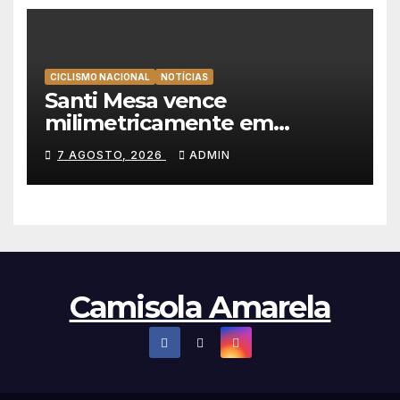
CICLISMO NACIONAL
NOTÍCIAS
Santi Mesa vence
milimetricamente em
Albufeira, Rui Oliveira
7 AGOSTO, 2026
ADMIN
mantém a amarela da Volta a
Portugal
Camisola Amarela