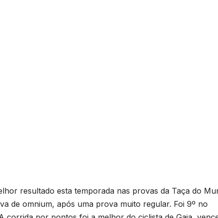
melhor resultado esta temporada nas provas da Taça do Mu
ova de omnium, após uma prova muito regular. Foi 9º no
 corrida por pontos foi a melhor do ciclista de Gaia, ven