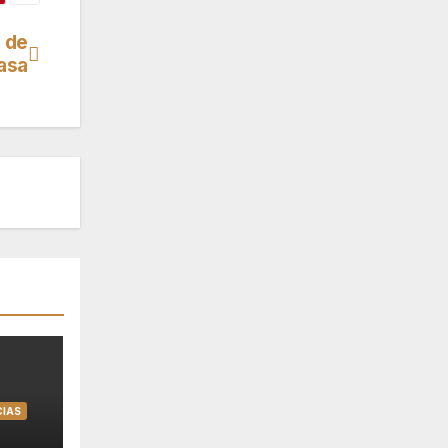
 de
asa
CIAS