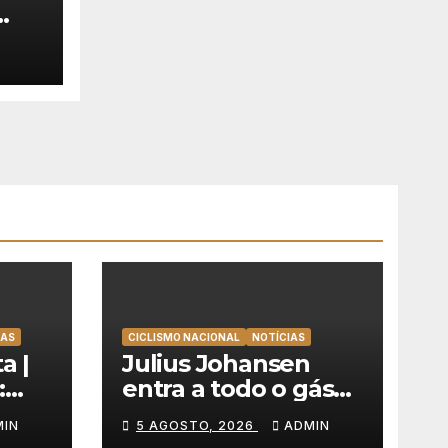
 na
2026
TAS
CICLISMO NACIONAL
NOTÍCIAS
a |
Julius Johansen
:
entra a todo o gás
olta
na Volta a Portugal
MIN
5 AGOSTO, 2026
ADMIN
e lidera dobradinha