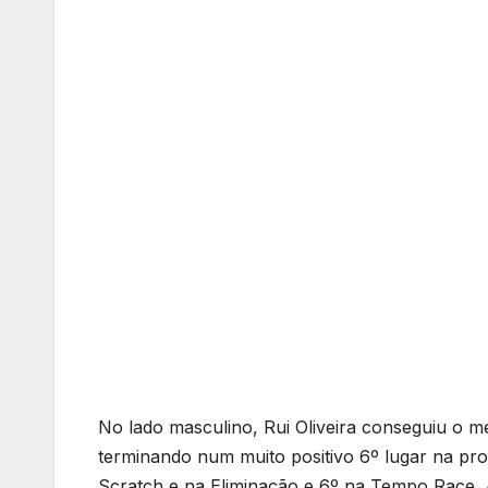
No lado masculino, Rui Oliveira conseguiu o 
terminando num muito positivo 6º lugar na pr
Scratch e na Eliminação e 6º na Tempo Race. A