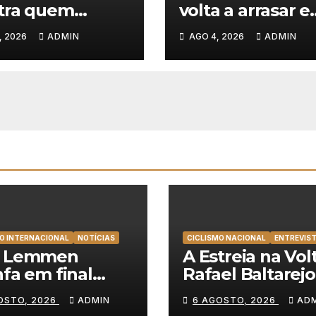
tra quem
volta a arrasar e
a e soma a 3ª
mete a segunda
, 2026
ADMIN
AGO 4, 2026
ADMIN
ria consecutiva
Volta a Polónia 
olta a Polónia
O INTERNACIONAL
NOTÍCIAS
CICLISMO NACIONAL
ENTREVIS
t Lemmen
A Estreia na Volt
nfa em final
Rafael Baltarejo
cionante e
“Participar na V
OSTO, 2026
ADMIN
6 AGOSTO, 2026
AD
nça a primeira
a Portugal é o