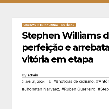
CICLISMO INTERNACIONAL
NOTÍCIAS
Stephen Williams d
perfeição e arreba
vitória em etapa
By
admin
##noticias de ciclismo
,
#Antó
JAN 21, 2024
#Jhonatan Narvaez
,
#Ruben Guerreiro
,
#Step