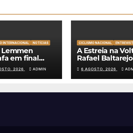
O INTERNACIONAL
NOTÍCIAS
CICLISMO NACIONAL
ENTREVIS
t Lemmen
A Estreia na Volt
nfa em final
Rafael Baltarejo
cionante e
“Participar na V
OSTO, 2026
ADMIN
6 AGOSTO, 2026
AD
nça a primeira
a Portugal é o
ria da carreira na
sonho de qualq
a à Polónia
ciclista”