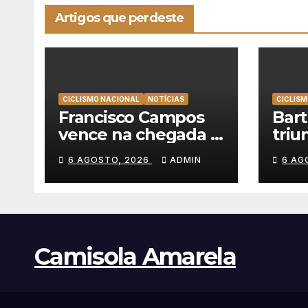
Artigos que perdeste
CICLISMO NACIONAL
NOTÍCIAS
CICLISM
Francisco Campos
Bar
vence na chegada a
triu
Sintra, Rui Oliveira
emo
6 AGOSTO, 2026
ADMIN
6 AG
veste de amarelo na
alca
Volta a Portugal
vitó
Volt
Camisola Amarela