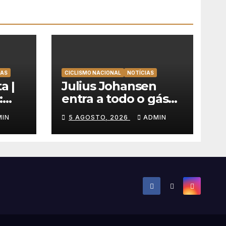
TAS
CICLISMO NACIONAL
NOTÍCIAS
a |
Julius Johansen
:
entra a todo o gás
olta
na Volta a Portugal
MIN
5 AGOSTO, 2026
ADMIN
e lidera dobradinha
uer
da UAE Team
Emirates em Lisboa