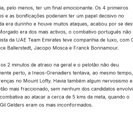
a, pelo menos, ter um final emocionante. Os 4 primeiros
s e as bonificações poderiam ter um papel decisivo no
irada era durinho e houve muitos ataques, acabou por se des
orgado era dos mais activos, o combativo português não 
iclista da UAE Team Emirates teve companhia de luxo, com G
ice Ballerstedt, Jacopo Mosca e Franck Bonnamour.
 os 2 minutos de atraso na geral e o pelotão não deu
ente perto, a Ineos-Grenadiers tentava, ao mesmo tempo,
ferenças no Mount Lofty. Havia também algum nervosismo 
lotão mais fraccionado, sem nenhum dos candidatos envolvi
 combativa ao atacar a cerca de 5 kms da meta, quando o
e Gil Gelders eram os mais inconformados.