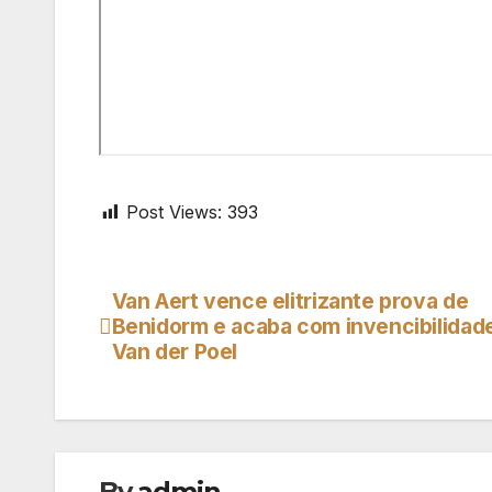
Post Views:
393
Van Aert vence elitrizante prova de
Navegação
Benidorm e acaba com invencibilidad
de
Van der Poel
artigos
By
admin