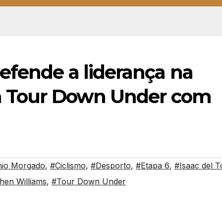
efende a liderança na
ta Tour Down Under com
nio Morgado
,
#Ciclismo
,
#Desporto
,
#Etapa 6
,
#Isaac del T
hen Williams
,
#Tour Down Under