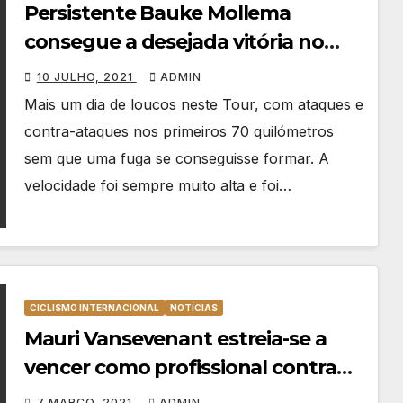
Persistente Bauke Mollema
consegue a desejada vitória no
Tour
10 JULHO, 2021
ADMIN
Mais um dia de loucos neste Tour, com ataques e
contra-ataques nos primeiros 70 quilómetros
sem que uma fuga se conseguisse formar. A
velocidade foi sempre muito alta e foi…
CICLISMO INTERNACIONAL
NOTÍCIAS
Mauri Vansevenant estreia-se a
vencer como profissional contra
concorrência de luxo
7 MARÇO, 2021
ADMIN