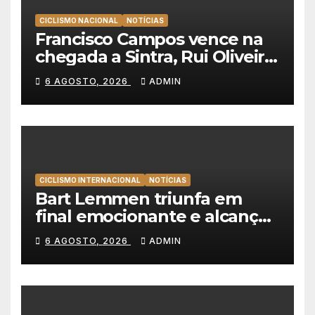
CICLISMO NACIONAL
NOTÍCIAS
Francisco Campos vence na
chegada a Sintra, Rui Oliveira
veste de amarelo na Volta a
6 AGOSTO, 2026
ADMIN
Portugal
CICLISMO INTERNACIONAL
NOTÍCIAS
Bart Lemmen triunfa em
final emocionante e alcança
a primeira vitória da carreira
6 AGOSTO, 2026
ADMIN
na Volta à Polónia