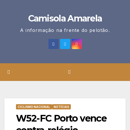
Skip
to
Camisola Amarela
content
A informação na frente do pelotão.
CICLISMO NACIONAL
NOTÍCIAS
W52-FC Porto vence