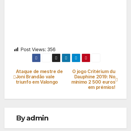
Post Views:
356
Ataque de mestre de
O jogo Critérium du
Navegação
Joni Brandão vale
Dauphine 2019: No
triunfo em Valongo
mínimo 2 500 euros
de
em prémios!
artigos
By
admin