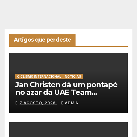
Artigos que perdeste
CICLISMO INTERNACIONAL
NOTÍCIAS
Jan Christen dá um pontapé
no azar da UAE Team
Emirates e vence na Volta a
7 AGOSTO, 2026
ADMIN
Polónia