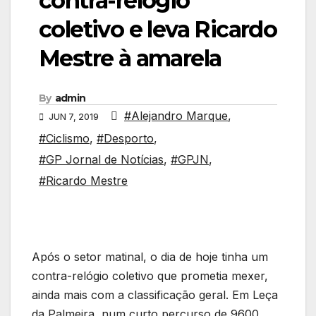
contra-relógio
coletivo e leva Ricardo
Mestre à amarela
By
admin
#Alejandro Marque
,
JUN 7, 2019
#Ciclismo
,
#Desporto
,
#GP Jornal de Notícias
,
#GPJN
,
#Ricardo Mestre
Após o setor matinal, o dia de hoje tinha um
contra-relógio coletivo que prometia mexer,
ainda mais com a classificação geral. Em Leça
da Palmeira, num curto percurso de 9600