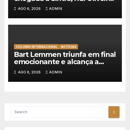
veste de amarelo na Volta a
AGO 6, 2026
ADMIN
Portugal
CICLISMO INTERNACIONAL
NOTÍCIAS
Bart Lemmen triunfa em final
emocionante e alcança a
primeira vitória da carreira na
AGO 6, 2026
ADMIN
Volta à Polónia