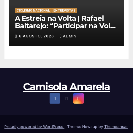
CICLISMO NACIONAL
ENTREVISTAS
A Estreia na Volta | Rafael
Baltarejo: “Participar na Volta
a Portugal é o sonho de
6 AGOSTO, 2026
ADMIN
qualquer ciclista”
Camisola Amarela
Proudly powered by WordPress
|
Theme: Newsup by
Themeansar
.