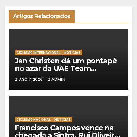
Artigos Relacionados
CICLISMO INTERNACIONAL
NOTÍCIAS
Jan Christen dá um pontapé
no azar da UAE Team
Emirates e vence na Volta a
AGO 7, 2026
ADMIN
Polónia
CICLISMO NACIONAL
NOTÍCIAS
Francisco Campos vence na
chegada a Sintra, Rui Oliveira