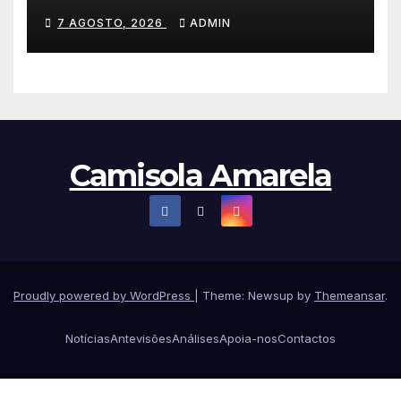
Emirates e vence na Volta a
7 AGOSTO, 2026
ADMIN
Polónia
Camisola Amarela
Proudly powered by WordPress
|
Theme: Newsup by
Themeansar
.
Notícias
Antevisões
Análises
Apoia-nos
Contactos