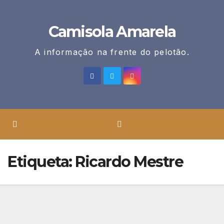
Skip
to
Camisola Amarela
content
A informação na frente do pelotão.
Etiqueta:
Ricardo Mestre