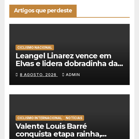
Artigos que perdeste
CICLISMO NACIONAL
Leangel Linarez vence em
Elvas e lidera dobradinha da
Tavfer-Ovos Matinados-
8 AGOSTO, 2026
ADMIN
Mortágua
CICLISMO INTERNACIONAL
NOTÍCIAS
Valente Louis Barré
conquista etapa rainha,