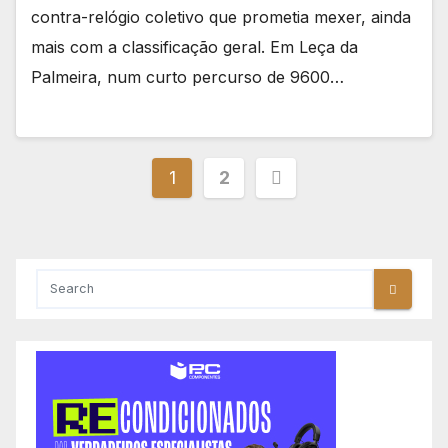
contra-relógio coletivo que prometia mexer, ainda
mais com a classificação geral. Em Leça da
Palmeira, num curto percurso de 9600…
Paginação
1
2
dos
conteúdos