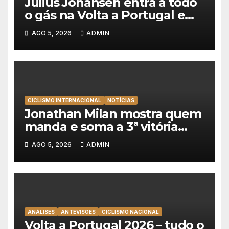
Julius Johansen entra a todo
o gás na Volta a Portugal e
lidera dobradinha da UAE
AGO 5, 2026
ADMIN
Team Emirates em Lisboa
CICLISMO INTERNACIONAL
NOTÍCIAS
Jonathan Milan mostra quem
manda e soma a 3ª vitória
consecutiva na Volta a
AGO 5, 2026
ADMIN
Polónia
ANÁLISES
ANTEVISÕES
CICLISMO NACIONAL
Volta a Portugal 2026 – tudo o