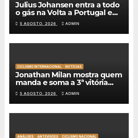
Julius Johansen entra a todo
o gás na Volta a Portugal e
lidera dobradinha da UAE
5 AGOSTO, 2026
ADMIN
Team Emirates em Lisboa
CICLISMO INTERNACIONAL
NOTÍCIAS
Jonathan Milan mostra quem
manda e soma a 3ª vitória
consecutiva na Volta a
5 AGOSTO, 2026
ADMIN
Polónia
ANÁLISES
ANTEVISÕES
CICLISMO NACIONAL