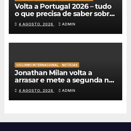
Volta a Portugal 2026 – tudo
o que precisa de saber sobre
as equipas e o percurso
4 AGOSTO, 2026
ADMIN
CICLISMO INTERNACIONAL
NOTÍCIAS
Jonathan Milan volta a
arrasar e mete a segunda na
Volta a Polónia 2026
4 AGOSTO, 2026
ADMIN