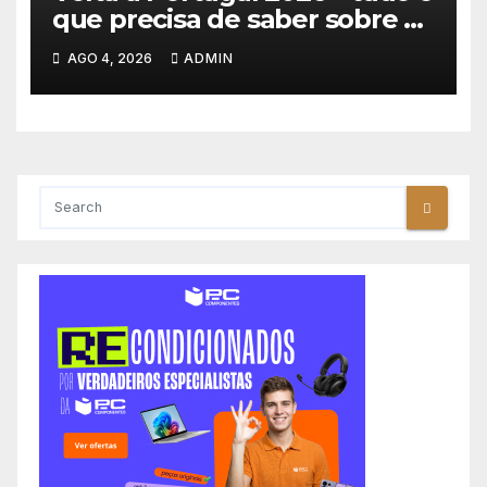
que precisa de saber sobre as
equipas e o percurso
AGO 4, 2026
ADMIN