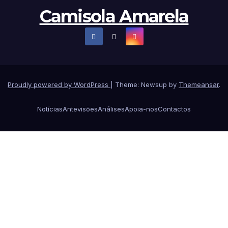
Camisola Amarela
Proudly powered by WordPress
|
Theme: Newsup by
Themeansar
.
Notícias
Antevisões
Análises
Apoia-nos
Contactos