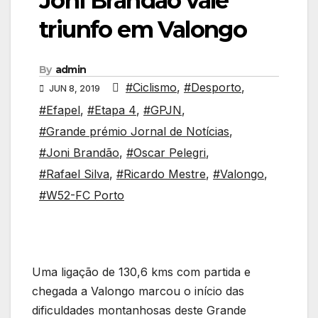
Joni Brandão vale
triunfo em Valongo
By
admin
#Ciclismo
,
#Desporto
,
JUN 8, 2019
#Efapel
,
#Etapa 4
,
#GPJN
,
#Grande prémio Jornal de Notícias
,
#Joni Brandão
,
#Oscar Pelegri
,
#Rafael Silva
,
#Ricardo Mestre
,
#Valongo
,
#W52-FC Porto
Uma ligação de 130,6 kms com partida e
chegada a Valongo marcou o início das
dificuldades montanhosas deste Grande