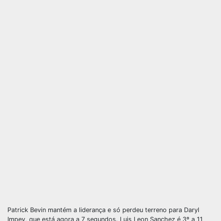
Patrick Bevin mantém a liderança e só perdeu terreno para Daryl
Impey, que está agora a 7 segundos. Luis Leon Sanchez é 3º a 11