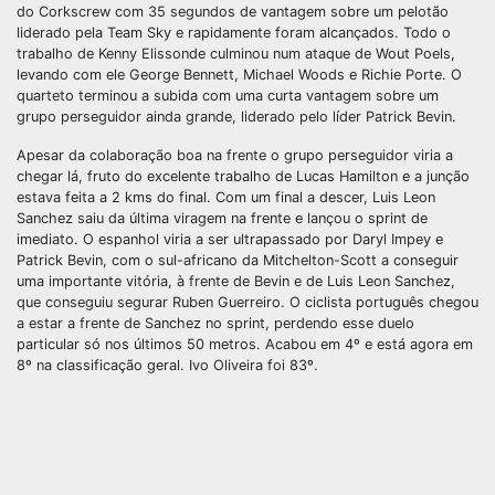
do Corkscrew com 35 segundos de vantagem sobre um pelotão
liderado pela Team Sky e rapidamente foram alcançados. Todo o
trabalho de Kenny Elissonde culminou num ataque de Wout Poels,
levando com ele George Bennett, Michael Woods e Richie Porte. O
quarteto terminou a subida com uma curta vantagem sobre um
grupo perseguidor ainda grande, liderado pelo líder Patrick Bevin.
Apesar da colaboração boa na frente o grupo perseguidor viria a
chegar lá, fruto do excelente trabalho de Lucas Hamilton e a junção
estava feita a 2 kms do final. Com um final a descer, Luis Leon
Sanchez saiu da última viragem na frente e lançou o sprint de
imediato. O espanhol viria a ser ultrapassado por Daryl Impey e
Patrick Bevin, com o sul-africano da Mitchelton-Scott a conseguir
uma importante vitória, à frente de Bevin e de Luis Leon Sanchez,
que conseguiu segurar Ruben Guerreiro. O ciclista português chegou
a estar a frente de Sanchez no sprint, perdendo esse duelo
particular só nos últimos 50 metros. Acabou em 4º e está agora em
8º na classificação geral. Ivo Oliveira foi 83º.