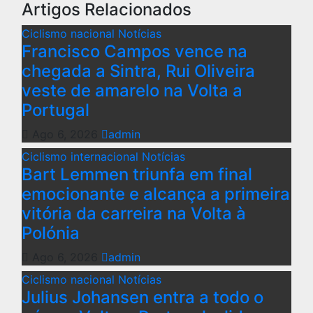
artigos
Artigos Relacionados
Ciclismo nacional
Notícias
Francisco Campos vence na
chegada a Sintra, Rui Oliveira
veste de amarelo na Volta a
Portugal
Ago 6, 2026
admin
Ciclismo internacional
Notícias
Bart Lemmen triunfa em final
emocionante e alcança a primeira
vitória da carreira na Volta à
Polónia
Ago 6, 2026
admin
Ciclismo nacional
Notícias
Julius Johansen entra a todo o