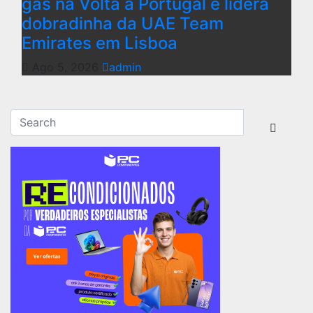
gás na Volta a Portugal e lidera
dobradinha da UAE Team
Emirates em Lisboa
Ago 5, 2026
admin