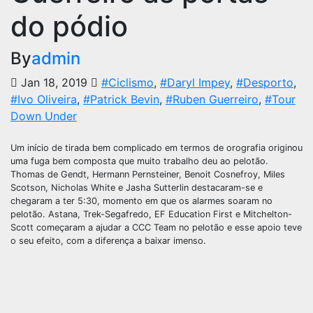
do pódio
By
admin
Jan 18, 2019
#Ciclismo
,
#Daryl Impey
,
#Desporto
,
#Ivo Oliveira
,
#Patrick Bevin
,
#Ruben Guerreiro
,
#Tour
Down Under
Um início de tirada bem complicado em termos de orografia originou
uma fuga bem composta que muito trabalho deu ao pelotão.
Thomas de Gendt, Hermann Pernsteiner, Benoit Cosnefroy, Miles
Scotson, Nicholas White e Jasha Sutterlin destacaram-se e
chegaram a ter 5:30, momento em que os alarmes soaram no
pelotão. Astana, Trek-Segafredo, EF Education First e Mitchelton-
Scott começaram a ajudar a CCC Team no pelotão e esse apoio teve
o seu efeito, com a diferença a baixar imenso.