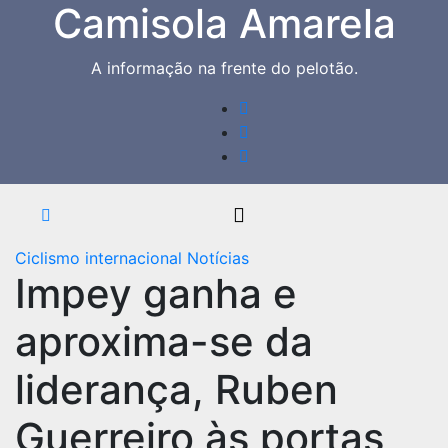
Camisola Amarela
Skip
to
content
A informação na frente do pelotão.
Ciclismo internacional
Notícias
Impey ganha e
aproxima-se da
liderança, Ruben
Guerreiro às portas