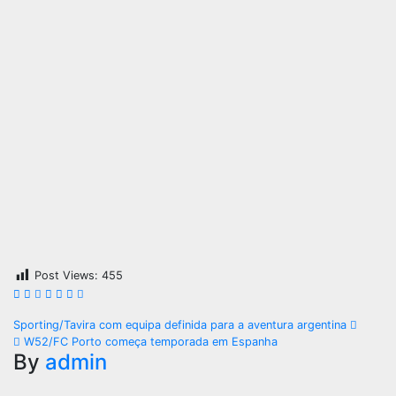
Post Views:
455
Navegação
Sporting/Tavira com equipa definida para a aventura argentina
W52/FC Porto começa temporada em Espanha
de
By
admin