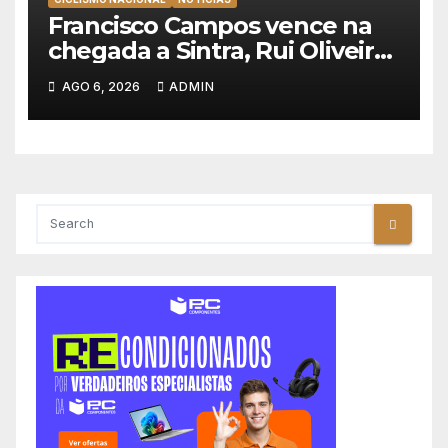
Francisco Campos vence na
chegada a Sintra, Rui Oliveira
veste de amarelo na Volta a
AGO 6, 2026
ADMIN
Portugal