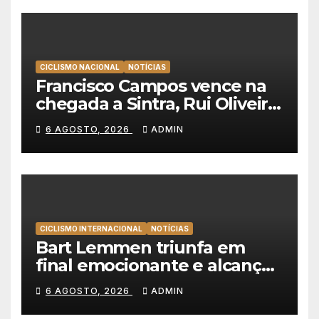
CICLISMO NACIONAL
NOTÍCIAS
Francisco Campos vence na
chegada a Sintra, Rui Oliveira
veste de amarelo na Volta a
6 AGOSTO, 2026
ADMIN
Portugal
CICLISMO INTERNACIONAL
NOTÍCIAS
Bart Lemmen triunfa em
final emocionante e alcança
a primeira vitória da carreira
6 AGOSTO, 2026
ADMIN
na Volta à Polónia