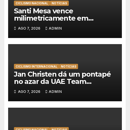
CICLISMO NACIONAL
NOTÍCIAS
Santi Mesa vence
milimetricamente em
Albufeira, Rui Oliveira
AGO 7, 2026
ADMIN
mantém a amarela da Volta a
Portugal
CICLISMO INTERNACIONAL
NOTÍCIAS
Jan Christen dá um pontapé
no azar da UAE Team
Emirates e vence na Volta a
AGO 7, 2026
ADMIN
Polónia
CICLISMO NACIONAL
NOTÍCIAS