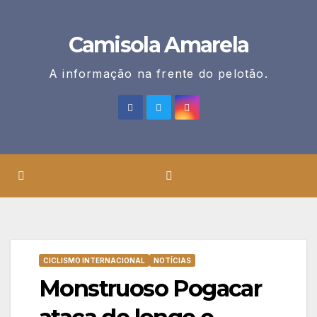
Skip
to
Camisola Amarela
content
A informação na frente do pelotão.
CICLISMO INTERNACIONAL
NOTÍCIAS
Monstruoso Pogacar