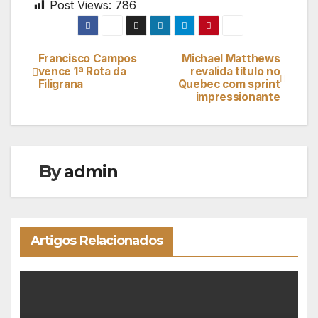
Post Views:
786
Francisco Campos
Michael Matthews
Navegação
vence 1ª Rota da
revalida título no
Filigrana
Quebec com sprint
de
impressionante
artigos
By
admin
Artigos Relacionados