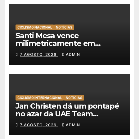
CICLISMO NACIONAL
NOTÍCIAS
Santi Mesa vence
milimetricamente em
Albufeira, Rui Oliveira
7 AGOSTO, 2026
ADMIN
mantém a amarela da Volta a
Portugal
CICLISMO INTERNACIONAL
NOTÍCIAS
Jan Christen dá um pontapé
no azar da UAE Team
Emirates e vence na Volta a
7 AGOSTO, 2026
ADMIN
Polónia