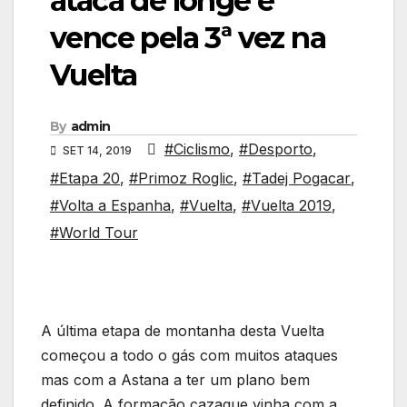
ataca de longe e
vence pela 3ª vez na
Vuelta
By
admin
#Ciclismo
,
#Desporto
,
SET 14, 2019
#Etapa 20
,
#Primoz Roglic
,
#Tadej Pogacar
,
#Volta a Espanha
,
#Vuelta
,
#Vuelta 2019
,
#World Tour
A última etapa de montanha desta Vuelta
começou a todo o gás com muitos ataques
mas com a Astana a ter um plano bem
definido. A formação cazaque vinha com a