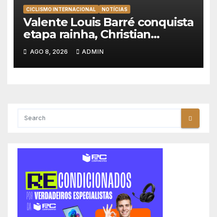
CICLISMO INTERNACIONAL
NOTÍCIAS
Valente Louis Barré conquista
etapa rainha, Christian
Scaroni é o novo líder da
AGO 8, 2026
ADMIN
Volta a Polónia