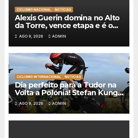
CICLISMO NACIONAL
NOTÍCIAS
Alexis Guerin domina no Alto
da Torre, vence etapa e é o
novo líder da Volta a Portugal
AGO 9, 2026
ADMIN
2026!
CICLISMO INTERNACIONAL
NOTÍCIAS
Dia perfeito para a Tudor na
Volta a Polónia! Stefan Kung
vence contra-relógio e Marco
AGO 9, 2026
ADMIN
Brenner revira geral a seu
favor