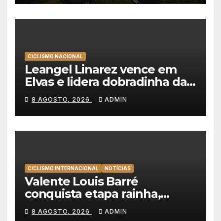
favor
CICLISMO NACIONAL
Leangel Linarez vence em
Elvas e lidera dobradinha da
Tavfer-Ovos Matinados-
8 AGOSTO, 2026
ADMIN
Mortágua
CICLISMO INTERNACIONAL
NOTÍCIAS
Valente Louis Barré
conquista etapa rainha,
Christian Scaroni é o novo
8 AGOSTO, 2026
ADMIN
líder da Volta a Polónia