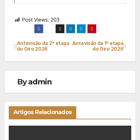
Post Views:
203
Antevisão da 2ª etapa
Antevisão da 1ª etapa
Navegação
do Giro 2026
do Giro 2026
de
artigos
By
admin
Artigos Relacionados