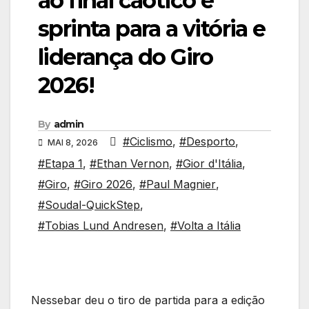
ao final caótico e
sprinta para a vitória e
liderança do Giro
2026!
By
admin
#Ciclismo
,
#Desporto
,
MAI 8, 2026
#Etapa 1
,
#Ethan Vernon
,
#Gior d'Itália
,
#Giro
,
#Giro 2026
,
#Paul Magnier
,
#Soudal-QuickStep
,
#Tobias Lund Andresen
,
#Volta a Itália
Nessebar deu o tiro de partida para a edição