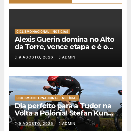
CICLISMO NACIONAL
NOTÍCIAS
Alexis Guerin domina no Alto
da Torre, vence etapa e é o
novo líder da Volta a
9 AGOSTO, 2026
ADMIN
Portugal 2026!
CICLISMO INTERNACIONAL
NOTÍCIAS
Dia perfeito para a Tudor na
Volta a Polónia! Stefan Kung
vence contra-relógio e Marco
9 AGOSTO, 2026
ADMIN
Brenner revira geral a seu