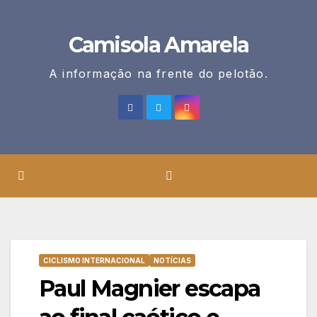
Skip
to
Camisola Amarela
content
A informação na frente do pelotão.
CICLISMO INTERNACIONAL
NOTÍCIAS
Paul Magnier escapa