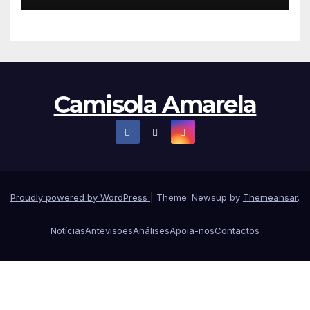
Camisola Amarela
Proudly powered by WordPress
|
Theme: Newsup by
Themeansar
.
Notícias
Antevisões
Análises
Apoia-nos
Contactos