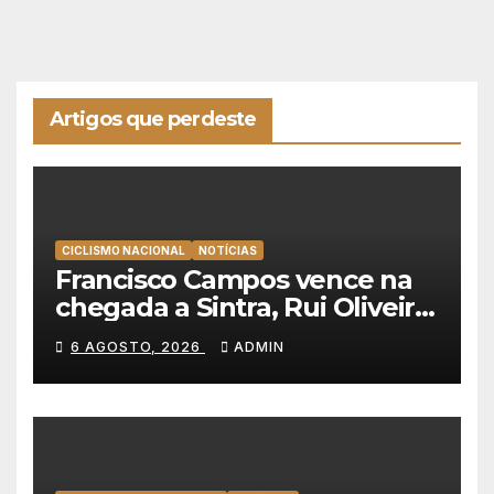
Artigos que perdeste
CICLISMO NACIONAL
NOTÍCIAS
Francisco Campos vence na
chegada a Sintra, Rui Oliveira
veste de amarelo na Volta a
6 AGOSTO, 2026
ADMIN
Portugal