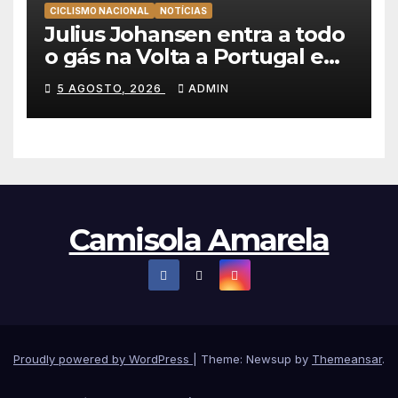
CICLISMO NACIONAL
NOTÍCIAS
Julius Johansen entra a todo
o gás na Volta a Portugal e
lidera dobradinha da UAE
5 AGOSTO, 2026
ADMIN
Team Emirates em Lisboa
Camisola Amarela
Proudly powered by WordPress
|
Theme: Newsup by
Themeansar
.