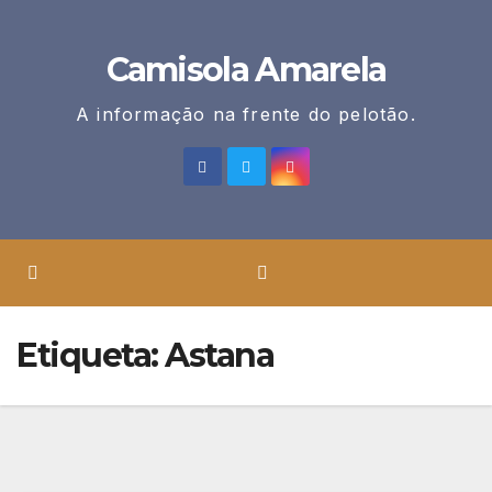
Skip
to
Camisola Amarela
content
A informação na frente do pelotão.
Etiqueta:
Astana