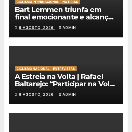
CICLISMO INTERNACIONAL
NOTÍCIAS
Bart Lemmen triunfa em
final emocionante e alcança
a primeira vitória da carreira
6 AGOSTO, 2026
ADMIN
na Volta à Polónia
CICLISMO NACIONAL
ENTREVISTAS
A Estreia na Volta | Rafael
Baltarejo: “Participar na Volta
a Portugal é o sonho de
6 AGOSTO, 2026
ADMIN
qualquer ciclista”