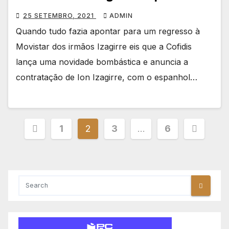
25 SETEMBRO, 2021
ADMIN
Quando tudo fazia apontar para um regresso à
Movistar dos irmãos Izagirre eis que a Cofidis
lança uma novidade bombástica e anuncia a
contratação de Ion Izagirre, com o espanhol…
Paginação
1
2
3
…
6
dos
conteúdos