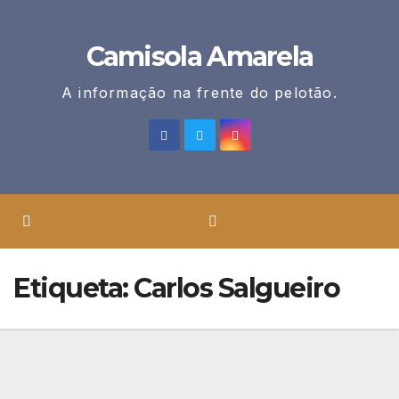
Skip
to
Camisola Amarela
content
A informação na frente do pelotão.
Etiqueta:
Carlos Salgueiro