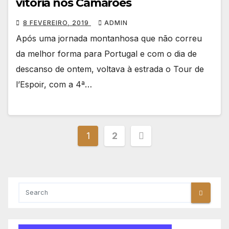
vitória nos Camarões
8 FEVEREIRO, 2019
ADMIN
Após uma jornada montanhosa que não correu
da melhor forma para Portugal e com o dia de
descanso de ontem, voltava à estrada o Tour de
l’Espoir, com a 4ª…
Paginação
1
2
dos
conteúdos