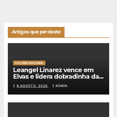
Artigos que perdeste
CICLISMO NACIONAL
Leangel Linarez vence em
Elvas e lidera dobradinha da
Tavfer-Ovos Matinados-
8 AGOSTO, 2026
ADMIN
Mortágua