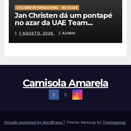
CICLISMO INTERNACIONAL
NOTÍCIAS
Jan Christen dá um pontapé
no azar da UAE Team
Emirates e vence na Volta a
7 AGOSTO, 2026
ADMIN
Polónia
Camisola Amarela
Proudly powered by WordPress
|
Theme: Newsup by
Themeansar
.