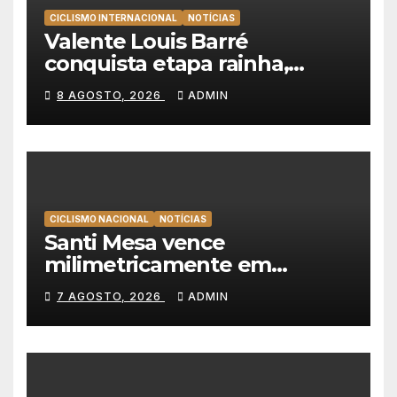
CICLISMO INTERNACIONAL
NOTÍCIAS
Valente Louis Barré
conquista etapa rainha,
Christian Scaroni é o novo
8 AGOSTO, 2026
ADMIN
líder da Volta a Polónia
CICLISMO NACIONAL
NOTÍCIAS
Santi Mesa vence
milimetricamente em
Albufeira, Rui Oliveira
7 AGOSTO, 2026
ADMIN
mantém a amarela da Volta a
Portugal