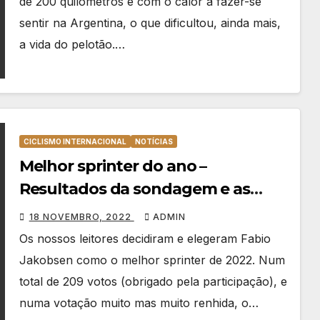
de 200 quilómetros e com o calor a fazer-se
sentir na Argentina, o que dificultou, ainda mais,
a vida do pelotão.…
CICLISMO INTERNACIONAL
NOTÍCIAS
Melhor sprinter do ano –
Resultados da sondagem e as
nossas escolhas
18 NOVEMBRO, 2022
ADMIN
Os nossos leitores decidiram e elegeram Fabio
Jakobsen como o melhor sprinter de 2022. Num
total de 209 votos (obrigado pela participação), e
numa votação muito mas muito renhida, o…