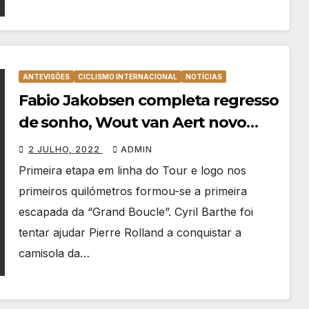
ANTEVISÕES
CICLISMO INTERNACIONAL
NOTÍCIAS
Fabio Jakobsen completa regresso
de sonho, Wout van Aert novo
líder do Tour
2 JULHO, 2022
ADMIN
Primeira etapa em linha do Tour e logo nos
primeiros quilómetros formou-se a primeira
escapada da “Grand Boucle”. Cyril Barthe foi
tentar ajudar Pierre Rolland a conquistar a
camisola da…