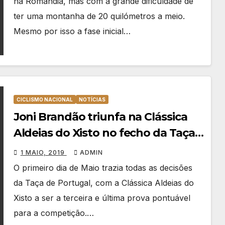
na Romândia, mas com a grande dificuldade de
ter uma montanha de 20 quilómetros a meio.
Mesmo por isso a fase inicial…
CICLISMO NACIONAL
NOTÍCIAS
Joni Brandão triunfa na Clássica
Aldeias do Xisto no fecho da Taça
de Portugal
1 MAIO, 2019
ADMIN
O primeiro dia de Maio trazia todas as decisões
da Taça de Portugal, com a Clássica Aldeias do
Xisto a ser a terceira e última prova pontuável
para a competição.…