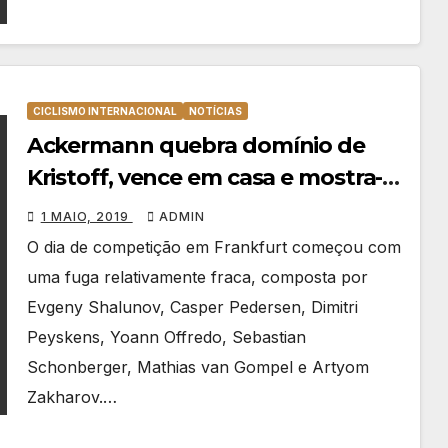
CICLISMO INTERNACIONAL
NOTÍCIAS
Ackermann quebra domínio de
Kristoff, vence em casa e mostra-
se apto para o Giro
1 MAIO, 2019
ADMIN
O dia de competição em Frankfurt começou com
uma fuga relativamente fraca, composta por
Evgeny Shalunov, Casper Pedersen, Dimitri
Peyskens, Yoann Offredo, Sebastian
Schonberger, Mathias van Gompel e Artyom
Zakharov.…