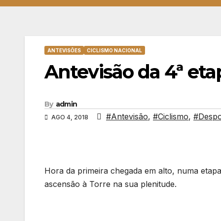
ANTEVISÕES
CICLISMO NACIONAL
Antevisão da 4ª eta
By
admin
#Antevisão
,
#Ciclismo
,
#Despo
AGO 4, 2018
Hora da primeira chegada em alto, numa etapa q
ascensão à Torre na sua plenitude.