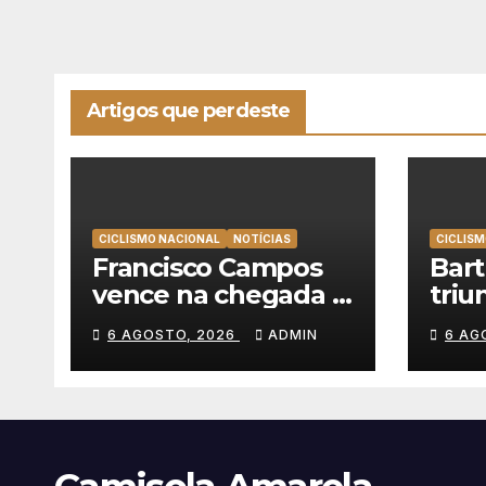
Artigos que perdeste
CICLISMO NACIONAL
NOTÍCIAS
CICLISM
Francisco Campos
Bar
vence na chegada a
triu
Sintra, Rui Oliveira
emo
6 AGOSTO, 2026
ADMIN
6 AG
veste de amarelo na
alca
Volta a Portugal
vitó
Volt