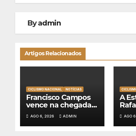
artigos
By
admin
Artigos Relacionados
CICLISMO NACIONAL
NOTÍCIAS
CICLISM
Francisco Campos
A Es
vence na chegada a
Rafa
Sintra, Rui Oliveira
“Par
AGO 6, 2026
ADMIN
AGO 6
veste de amarelo
a Po
na Volta a Portugal
sonh
cicli