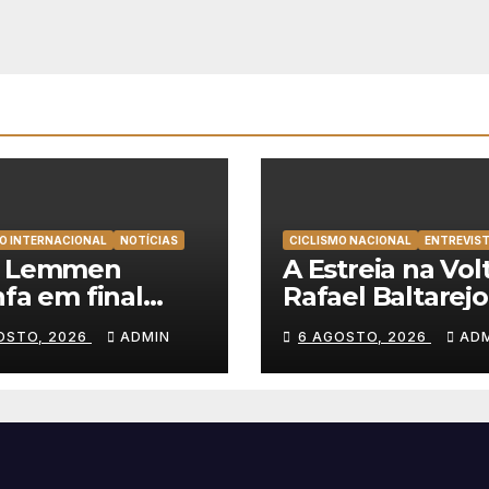
O INTERNACIONAL
NOTÍCIAS
CICLISMO NACIONAL
ENTREVIS
t Lemmen
A Estreia na Volt
nfa em final
Rafael Baltarejo
cionante e
“Participar na V
OSTO, 2026
ADMIN
6 AGOSTO, 2026
AD
nça a primeira
a Portugal é o
ria da carreira na
sonho de qualq
a à Polónia
ciclista”