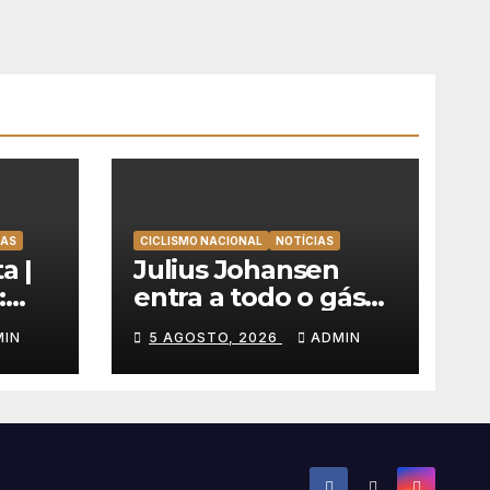
TAS
CICLISMO NACIONAL
NOTÍCIAS
a |
Julius Johansen
:
entra a todo o gás
olta
na Volta a Portugal
MIN
5 AGOSTO, 2026
ADMIN
e lidera dobradinha
uer
da UAE Team
Emirates em Lisboa