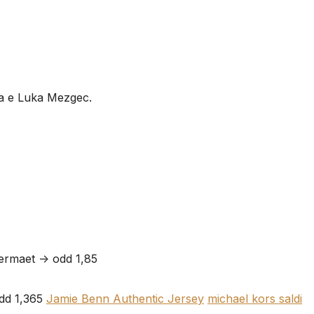
na e Luka Mezgec.
ermaet -> odd 1,85
dd 1,365
Jamie Benn Authentic Jersey
michael kors saldi