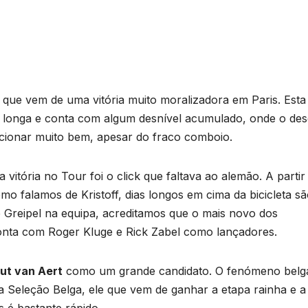
e que vem de uma vitória muito moralizadora em Paris. Esta
é longa e conta com algum desnível acumulado, onde o des
icionar muito bem, apesar do fraco comboio.
vitória no Tour foi o click que faltava ao alemão. A partir
mo falamos de Kristoff, dias longos em cima da bicicleta s
 Greipel na equipa, acreditamos que o mais novo dos
onta com Roger Kluge e Rick Zabel como lançadores.
ut van Aert
como um grande candidato. O fenómeno belg
 Seleção Belga, ele que vem de ganhar a etapa rainha e a
s é bastante rápido.