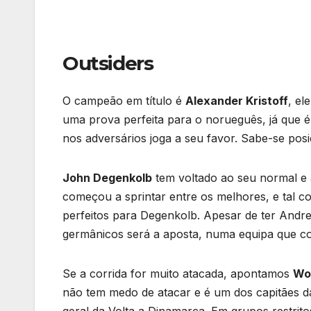
Outsiders
O campeão em título é
Alexander Kristoff
, el
uma prova perfeita para o norueguês, já que 
nos adversários joga a seu favor. Sabe-se pos
John Degenkolb
tem voltado ao seu normal e a 
começou a sprintar entre os melhores, e tal co
perfeitos para Degenkolb. Apesar de ter Andre
germânicos será a aposta, numa equipa que c
Se a corrida for muito atacada, apontamos
Wo
não tem medo de atacar e é um dos capitães da
geral da Volta a Dinamarca. Em grupos restrito