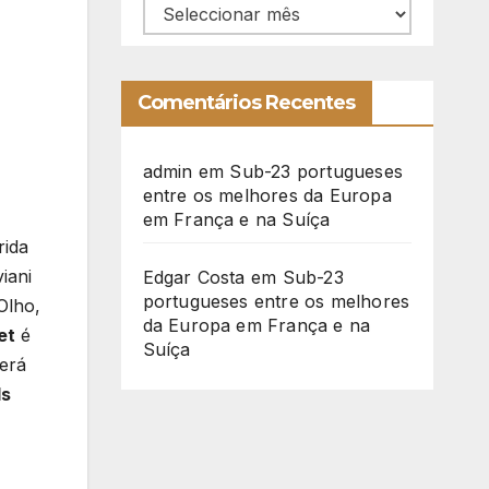
Arquivo
Comentários Recentes
admin
em
Sub-23 portugueses
entre os melhores da Europa
em França e na Suíça
rida
iani
Edgar Costa
em
Sub-23
portugueses entre os melhores
Olho,
da Europa em França e na
et
é
Suíça
erá
s