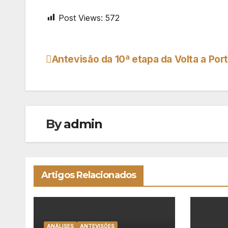
Post Views:
572
Antevisão da 10ª etapa da Volta a Por
Navegação
de
artigos
By
admin
Artigos Relacionados
ANÁLISES
ANTEVISÕES