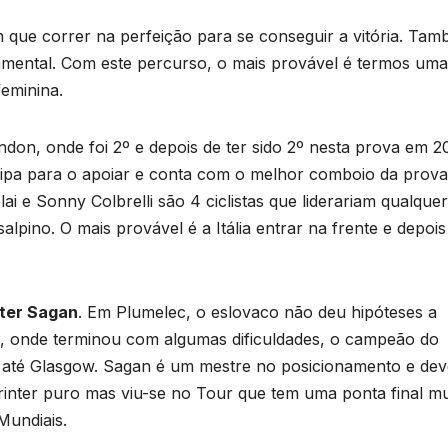
 que correr na perfeição para se conseguir a vitória. Ta
damental. Com este percurso, o mais provável é termos uma
eminina.
on, onde foi 2º e depois de ter sido 2º nesta prova em 2
quipa para o apoiar e conta com o melhor comboio da prova
i e Sonny Colbrelli são 4 ciclistas que liderariam qualquer
lpino. O mais provável é a Itália entrar na frente e depois
ter Sagan
. Em Plumelec, o eslovaco não deu hipóteses a
r, onde terminou com algumas dificuldades, o campeão do
a até Glasgow. Sagan é um mestre no posicionamento e dev
printer puro mas viu-se no Tour que tem uma ponta final mu
Mundiais.