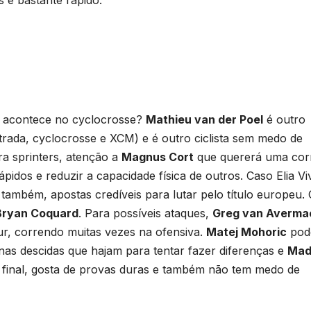
e acontece no cyclocrosse?
Mathieu van der Poel
é outro
rada, cyclocrosse e XCM) e é outro ciclista sem medo de
a sprinters, atenção a
Magnus Cort
que quererá uma cor
idos e reduzir a capacidade física de outros. Caso Elia Viv
também, apostas credíveis para lutar pelo título europeu. 
 Bryan Coquard
. Para possíveis ataques,
Greg van Averma
r, correndo muitas vezes na ofensiva.
Matej Mohoric
pod
nas descidas que hajam para tentar fazer diferenças e
Mad
final, gosta de provas duras e também não tem medo de