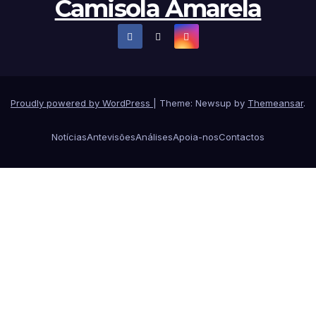
Camisola Amarela
Proudly powered by WordPress
|
Theme: Newsup by
Themeansar
.
Notícias
Antevisões
Análises
Apoia-nos
Contactos