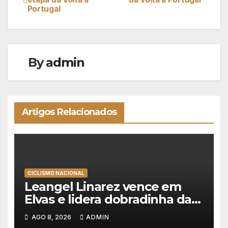
Portugal
de
artigos
By
admin
Artigos Relacionados
CICLISMO NACIONAL
Leangel Linarez vence em
Elvas e lidera dobradinha da
Tavfer-Ovos Matinados-
AGO 8, 2026
ADMIN
Mortágua