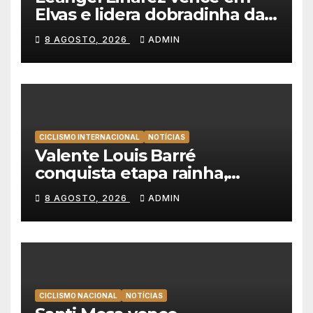
Elvas e lidera dobradinha da
Tavfer-Ovos Matinados-
8 AGOSTO, 2026
ADMIN
Mortágua
CICLISMO INTERNACIONAL
NOTÍCIAS
Valente Louis Barré
conquista etapa rainha,
Christian Scaroni é o novo
8 AGOSTO, 2026
ADMIN
líder da Volta a Polónia
CICLISMO NACIONAL
NOTÍCIAS