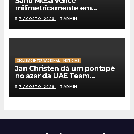
Santi Mesa vence
milimetricamente em
Albufeira, Rui Oliveira
7 AGOSTO, 2026
ADMIN
mantém a amarela da Volta a
Portugal
CICLISMO INTERNACIONAL
NOTÍCIAS
Jan Christen dá um pontapé
no azar da UAE Team
Emirates e vence na Volta a
7 AGOSTO, 2026
ADMIN
Polónia