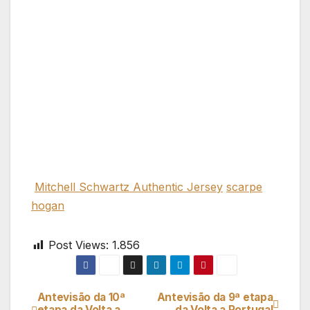
Mitchell Schwartz Authentic Jersey
scarpe
hogan
Post Views:
1.856
Antevisão da 10ª
Antevisão da 9ª etapa
Navegação
etapa da Volta a
da Volta a Portugal