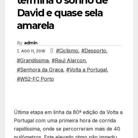
termina o sonho de
David e quase sela
amarela
By
admin
#Ciclismo
,
#Desporto
,
AGO 11, 2018
#Grandíssima
,
#Raul Alarcon
,
#Senhora da Graça
,
#Volta a Portugal
,
#W52-FC Porto
Última etapa em linha da 80ª edição da Volta a
Portugal com uma primeira hora de corrida
rapidíssima, onde se percorreram mais de 40
quilómetros. Este elevado ritmo não impediu