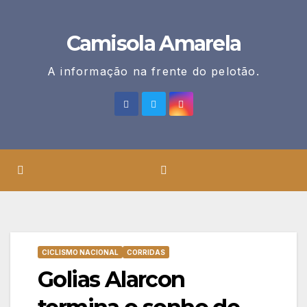
Skip
to
Camisola Amarela
content
A informação na frente do pelotão.
CICLISMO NACIONAL
CORRIDAS
Golias Alarcon