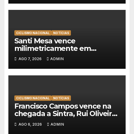
CICLISMO NACIONAL
NOTÍCIAS
Santi Mesa vence
milimetricamente em
Albufeira, Rui Oliveira
AGO 7, 2026
ADMIN
mantém a amarela da Volta a
Portugal
CICLISMO NACIONAL
NOTÍCIAS
Francisco Campos vence na
chegada a Sintra, Rui Oliveira
veste de amarelo na Volta a
AGO 6, 2026
ADMIN
Portugal