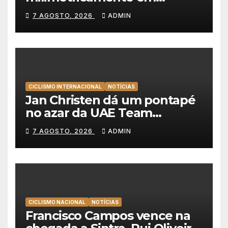
Albufeira, Rui Oliveira
7 AGOSTO, 2026
ADMIN
mantém a amarela da Volta a
Portugal
CICLISMO INTERNACIONAL
NOTÍCIAS
Jan Christen dá um pontapé
no azar da UAE Team
Emirates e vence na Volta a
7 AGOSTO, 2026
ADMIN
Polónia
CICLISMO NACIONAL
NOTÍCIAS
Francisco Campos vence na