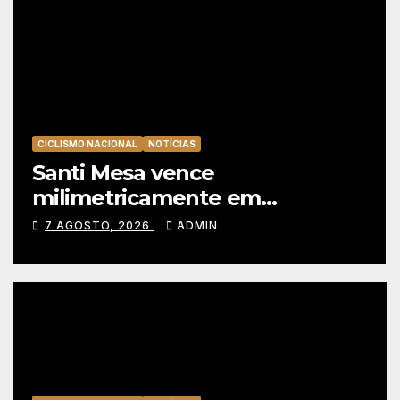
CICLISMO NACIONAL
NOTÍCIAS
Santi Mesa vence
milimetricamente em
Albufeira, Rui Oliveira mantém
7 AGOSTO, 2026
ADMIN
a amarela da Volta a Portugal