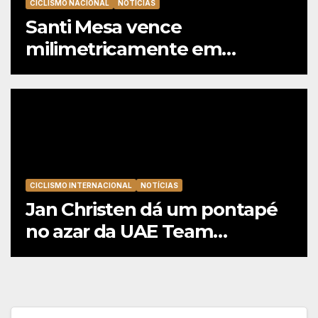
CICLISMO NACIONAL
NOTÍCIAS
Santi Mesa vence
milimetricamente em
Albufeira, Rui Oliveira
mantém a amarela da Volta a
Portugal
CICLISMO INTERNACIONAL
NOTÍCIAS
Jan Christen dá um pontapé
no azar da UAE Team
Emirates e vence na Volta a
Polónia