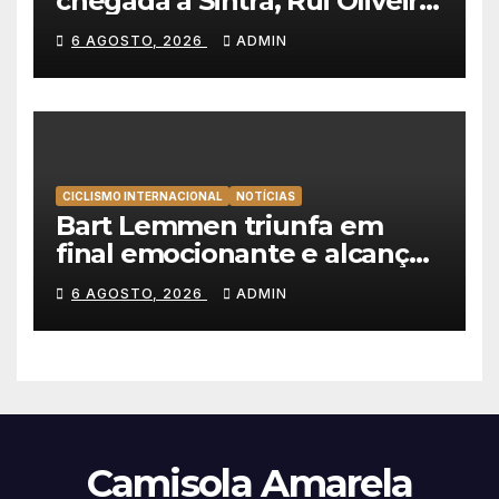
chegada a Sintra, Rui Oliveira
veste de amarelo na Volta a
6 AGOSTO, 2026
ADMIN
Portugal
CICLISMO INTERNACIONAL
NOTÍCIAS
Bart Lemmen triunfa em
final emocionante e alcança
a primeira vitória da carreira
6 AGOSTO, 2026
ADMIN
na Volta à Polónia
Camisola Amarela