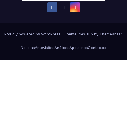
Proudly powered by WordPress
|
Theme: Newsup by
Themeansar
.
Notícias
Antevisões
Análises
Apoia-nos
Contactos