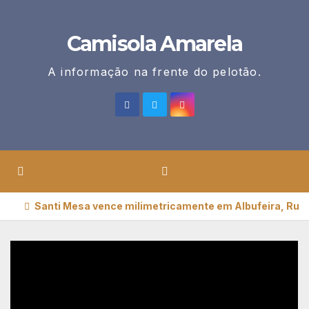
Skip
to
Camisola Amarela
content
A informação na frente do pelotão.
Santi Mesa vence milimetricamente em Albufeira, Rui O