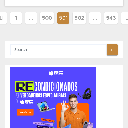
aginação
1
…
500
501
502
…
543
os
onteúdos