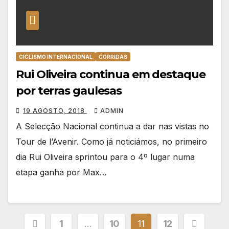
CICLISMO INTERNACIONAL
CORRIDAS
Rui Oliveira continua em destaque
por terras gaulesas
19 AGOSTO, 2018
ADMIN
A Selecção Nacional continua a dar nas vistas no
Tour de l’Avenir. Como já noticiámos, no primeiro
dia Rui Oliveira sprintou para o 4º lugar numa
etapa ganha por Max…
Paginação
1
…
10
11
12