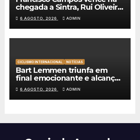
chegada a Sintra, Rui Oliveira
veste de amarelo na Volta a
6 AGOSTO, 2026
ADMIN
Portugal
CICLISMO INTERNACIONAL
NOTÍCIAS
Bart Lemmen triunfa em
final emocionante e alcança
a primeira vitória da carreira
6 AGOSTO, 2026
ADMIN
na Volta à Polónia