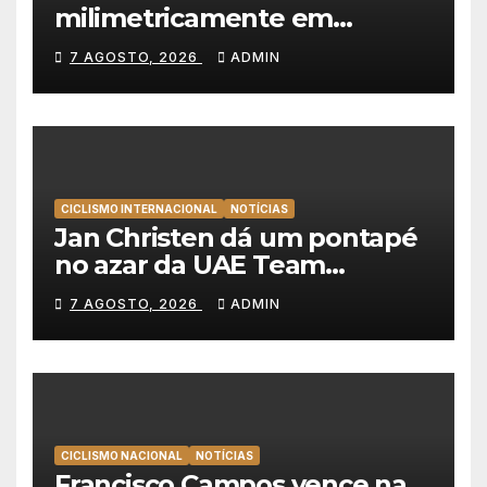
milimetricamente em
Albufeira, Rui Oliveira
7 AGOSTO, 2026
ADMIN
mantém a amarela da Volta a
Portugal
CICLISMO INTERNACIONAL
NOTÍCIAS
Jan Christen dá um pontapé
no azar da UAE Team
Emirates e vence na Volta a
7 AGOSTO, 2026
ADMIN
Polónia
CICLISMO NACIONAL
NOTÍCIAS
Francisco Campos vence na