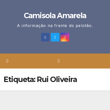
Skip
to
Camisola Amarela
content
A informação na frente do pelotão.
Etiqueta:
Rui Oliveira