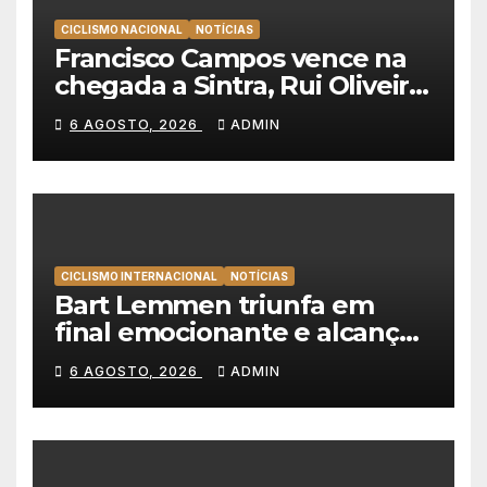
CICLISMO NACIONAL
NOTÍCIAS
Francisco Campos vence na
chegada a Sintra, Rui Oliveira
veste de amarelo na Volta a
6 AGOSTO, 2026
ADMIN
Portugal
CICLISMO INTERNACIONAL
NOTÍCIAS
Bart Lemmen triunfa em
final emocionante e alcança
a primeira vitória da carreira
6 AGOSTO, 2026
ADMIN
na Volta à Polónia