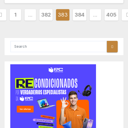
aginação
1
…
382
383
384
…
405
os
onteúdos