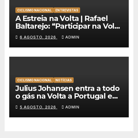
CICLISMO NACIONAL
ENTREVISTAS
A Estreia na Volta | Rafael
Baltarejo: “Participar na Volta
a Portugal é o sonho de
6 AGOSTO, 2026
ADMIN
qualquer ciclista”
CICLISMO NACIONAL
NOTÍCIAS
Julius Johansen entra a todo
o gás na Volta a Portugal e
lidera dobradinha da UAE
5 AGOSTO, 2026
ADMIN
Team Emirates em Lisboa