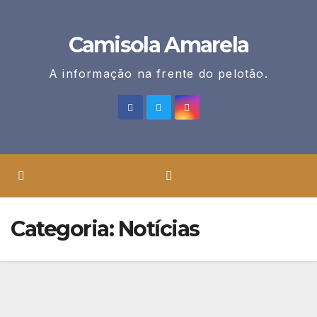
Skip
to
Camisola Amarela
content
A informação na frente do pelotão.
Categoria:
Notícias